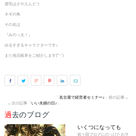
眉毛はさやえんどう
ネギの角
その名は
『みのっ太！』
ゆるすぎるキャラクターです♪
また地元岐阜をご紹介します(*´-`)
「
名古屋で経営者セミナー♪
」前の記事→
←次の記事「
いい夫婦の日♪
」
過去のブログ
いくつになっても
前々回ブログにのっけたおサ