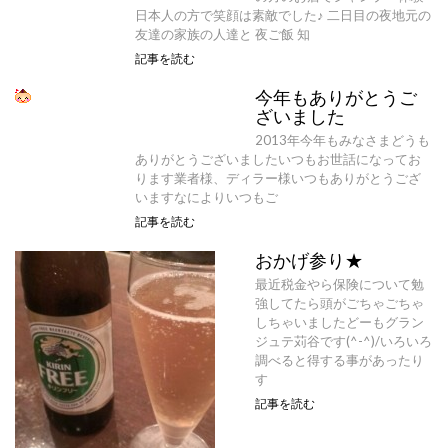
日本人の方で笑顔は素敵でした♪ 二日目の夜地元の
友達の家族の人達と 夜ご飯 知
記事を読む
今年もありがとうご
ざいました
2013年今年もみなさまどうも
ありがとうございましたいつもお世話になってお
ります業者様、ディラー様いつもありがとうござ
いますなによりいつもご
記事を読む
おかげ参り★
最近税金やら保険について勉
強してたら頭がごちゃごちゃ
しちゃいましたどーもグラン
ジュテ苅谷です(^-^)/いろいろ
調べると得する事があったり
す
記事を読む