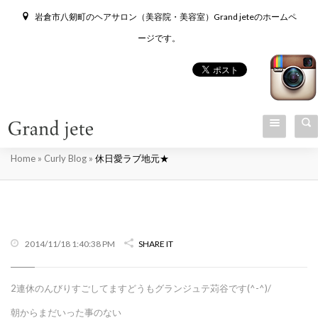
岩倉市八剱町のヘアサロン（美容院・美容室）Grand jeteのホームペ
ージです。
休日愛ラブ地元★
Home
»
Curly Blog
»
休日愛ラブ地元★
2014/11/18 1:40:38 PM
SHARE IT
2連休のんびりすごしてますどうもグランジュテ苅谷です(^-^)/
朝からまだいった事のない