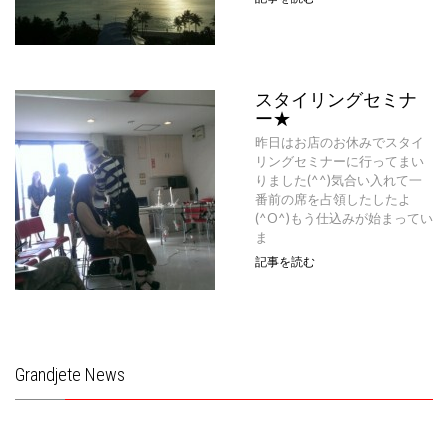
スタイリングセミナ
ー★
昨日はお店のお休みでスタイ
リングセミナーに行ってまい
りました(^^)気合い入れて一
番前の席を占領したしたよ
(^O^)もう仕込みが始まってい
ま
記事を読む
Grandjete News