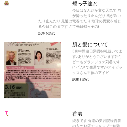
甥っ子達と
今日はなんだか変な天気で 雨
が降ったり止んだり 風が吹い
たり止んだり 最近は竜巻でたり 地球の異変を感じ
る今日この頃です さて先日甥っ子の(
記事を読む
肌と髪について
3月中間連日満員御礼続いてま
す♪ありがとうございます(^^)
どーもグランジュテ苅谷です
(^-^)/さて先週ですがアイビッ
クスさん主催のアイビ
記事を読む
香港
続きです 香港の美容院経営者
の方のお店でシャンプー体験