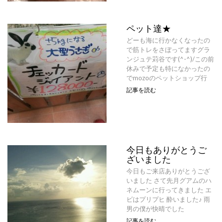
ペット達★
どーも海に行かなくなったの
で筋トレをさぼってますグラ
ンジュテ苅谷です(^-^)/この前
休みで予定も特になかったの
でmozoのペットショップ行
記事を読む
今日もありがとうご
ざいました
今日もご来店ありがとうござ
いました さて先月グアムのハ
ネムーンに行ってきました エ
ビはプリプヒ 酔いました♪ 雨
男の僕が快晴でした
記事を読む