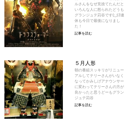
ルさんをなぜ見捨てたんだと
いろんな人に怒られたどうも
グランジュテ苅谷です(;_;)3連
休も今日で最後になりまし
た！
記事を読む
５月人形
朝の番組スッキリがリニュー
アルしてテリーさんがいなく
なってかみしげアナウンサー
に変わってテリーさんの方が
良かったと思うどーもグラン
ジュテ苅谷
記事を読む