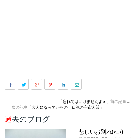
「
忘れてはいけませんよ☀️
」前の記事→
←次の記事「
大人になってからの 伝説の宇宙人🐷
」
過去のブログ
悲しいお別れ(>_<)