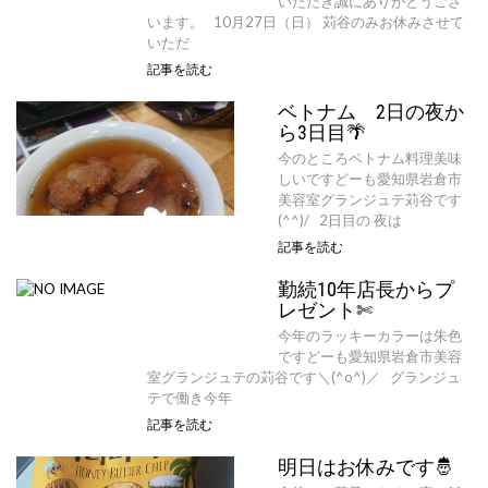
いただき誠にありがとうござ
います。 10月27日（日） 苅谷のみお休みさせて
いただ
記事を読む
ベトナム 2日の夜か
ら3日目🌴
今のところベトナム料理美味
しいですどーも愛知県岩倉市
美容室グランジュテ苅谷です
(^^)/ 2日目の 夜は
記事を読む
勤続10年店長からプ
レゼント✄
今年のラッキーカラーは朱色
ですどーも愛知県岩倉市美容
室グランジュテの苅谷です＼(^o^)／ グランジュ
テで働き今年
記事を読む
明日はお休みです🤴