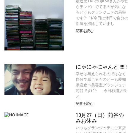
最近元TRFのDjKooさんがやた
らテレビにでてるのが気にな
るどうもグランジュテの苅谷
です(^-^)/今日は休日で自分の
部屋を掃除していまし
記事を読む
にゃにゃにゃんと!!!!!!!
幸せは与えられるのではなく
自分で感じるものどーも愛知
県岩倉市美容室グランジュテ
苅谷です(^^ゞ 今日杉浦店長
と
記事を読む
10月27（日）苅谷の
みお休み
いつもグランジュテにご来店