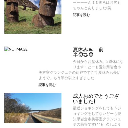
ーーーーん!!!!!後ろはお尻も
ちゃんとありました(笑
記事を読む
夏休み🏊 前
半‍‍🧑‍🤝‍🧑
今日からお盆休み、3連休にな
ります！どーも愛知県岩倉市
美容室グランジュテの苅谷です(^^) 夏休みも長い
ようで、もう半分以上すぎました
記事を読む
成人おめでとうござ
いました🕴️
最近ジョギングをしてもうジ
ョギングをしてないどーも愛
知県岩倉市美容室グランジュ
テの苅谷です(^^)/ 久しぶり