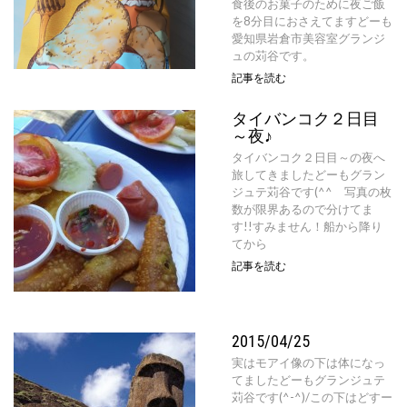
食後のお菓子のために夜ご飯
を8分目におさえてますどーも
愛知県岩倉市美容室グランジ
ュの苅谷です。
記事を読む
タイバンコク２日目
～夜♪
タイバンコク２日目～の夜へ
旅してきましたどーもグラン
ジュテ苅谷です(^^ゞ写真の枚
数が限界あるので分けてま
す!!すみません！船から降り
てから
記事を読む
2015/04/25
実はモアイ像の下は体になっ
てましたどーもグランジュテ
苅谷です(^-^)/この下はどすー