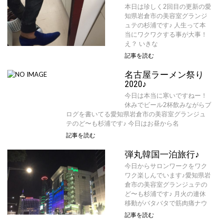
本日は珍しく2回目の更新の愛
知県岩倉市の美容室グランジ
ュテの杉浦です♪ 人生って本
当にワクワクする事が大事！
え？ いきな
記事を読む
名古屋ラーメン祭り
2020♪
今日は本当に寒いですねー！
休みでビール2杯飲みながらブ
ログを書いてる愛知県岩倉市の美容室グランジュ
テのど〜も杉浦です♪ 今日はお昼から名
記事を読む
弾丸韓国一泊旅行♪
今日からサロンワークをワク
ワク楽しんでいます♪愛知県岩
倉市の美容室グランジュテの
ど〜も杉浦です♪ 月火の連休
移動がバタバタで筋肉痛ナウ
記事を読む