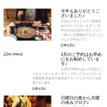
今年もありがとうご
ざいました♪
今日もグランジュテに御来店
ありがとうございます^_^ 今
年の31日は意外と忙しくてい
い感じに仕事納めできました♪
そして今年もグラン
記事を読む
3月のご予約はお早め
にをお勧めしていま
す♪
お店の7周年もあって記念にこ
っそりハサミを オーダーして作ってもらっていま
す愛知県 岩倉市の美容室グランジュテのど〜も杉
浦です♪ 途中
記事を読む
日曜日の夜から月曜
の休みブログ♪