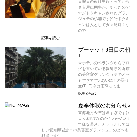
日曜日の夜仕事終わってから
名古屋に用事が、あったので
すがドタキャンされたグラン
ジュテの杉浦です(^^;;ドタキ
ャンは人としてダメ絶対！な
ので
記事を読む
プーケット3日目の朝
♪
今ホテルのベランダからブロ
グを書いている愛知県岩倉市
の美容室グランジュテのど〜
もすぎです♪ あいにくの曇り
空(T . T)今は雨降ってま
記事を読む
夏季休暇のお知らせ♪
東海地方今年は暑すぎです(＞
人＜;)湿度なのかもわ〜んとし
て嫌な暑さ。カラッとしてほ
しい愛知県岩倉市の美容室グランジュテのど〜も
杉浦です^_