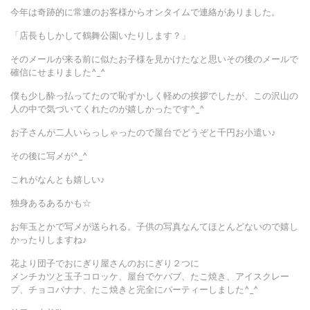
今年は奇跡的に常連のお客様からオンタイムで連絡がありました。
「店長もしかして鶴舞公園いたりします？」
そのメールが来る前に似たお子様を見かけたなと思いその後のメールで
確信にせまりました^_^
僕も少し酔っ払ってたので恥ずかしく軽めの挨拶でしたが、この沢山の
人の中で気づいてくれたのが嬉しかったです^_^
お子さんが二人いらっしゃったので屋台でどうぞと千円お小遣い♪
その後に写メが^_^
これがなんとも嬉しい♪
独身あるあるかも☆
お年玉とかで写メが送られる。子供の写真なんてほとんどないので嬉し
かったりしますね♪
花より団子でおにぎり屋さんのおにぎり２つに
メンチカツと玉子コロッケ、屋台でケバブ、たこ焼き、アイスクレー
プ、チョコバナナ、たこ焼きと完全にパーティーしました^_^