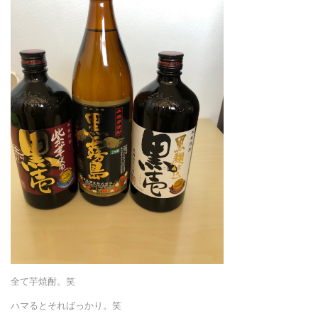
全て芋焼酎。笑
ハマるとそればっかり。笑