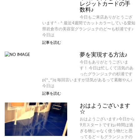
レジットカードの手
数料♪
今日もご来店ありがとうござ
います^ - ^ 最近4週間でカットカラーしている愛知
県岩倉市の美容室グランジュテのど〜も杉浦です♪
今日は
記事を読む
夢を実現する方法♪
今日もありがとうございま
す！ 今日は忙しくて活気のあ
ったグランジュテの杉浦です
p(^_^)q 毎回言いますが活気があるって素敵やん♪
今日は
記事を読む
おはようございます
☆
おはようございます♪今日から
9月スタートですね♪時間は過
ぎる物じゃなく使う物だと思
ってるど～もグランジュテの