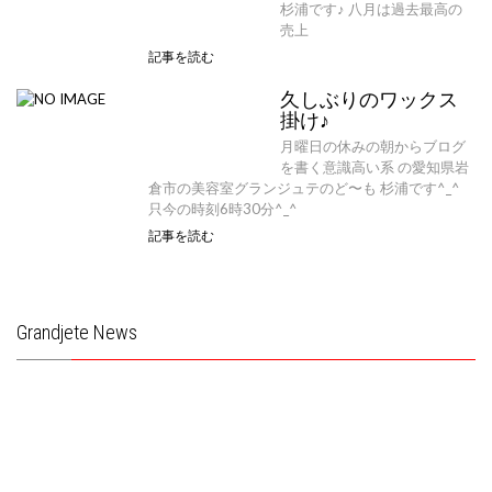
杉浦です♪ 八月は過去最高の
売上
記事を読む
久しぶりのワックス
掛け♪
月曜日の休みの朝からブログ
を書く意識高い系 の愛知県岩
倉市の美容室グランジュテのど〜も 杉浦です^_^
只今の時刻6時30分^_^
記事を読む
Grandjete News