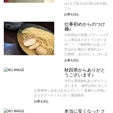
は1人で富士山の登山を計画し
てい
記事を読む
仕事初めからのつけ
麺♪
今年初めの営業♪グランジュテ
にご来店ありがとうございま
す(⌒▽⌒) 連休明けもあって
沢山のお電話と途切れない、
お客様。 ありがとうございま
記事を読む
秋田県からありがと
うございます♪
今日も満員御礼ありがとうご
ざいます。 後半お待たせした
お客様申し訳ありませんでした！ 来週から何気に
タイのプーケットに行く 愛知県岩
記事を読む
本当に安くなったク