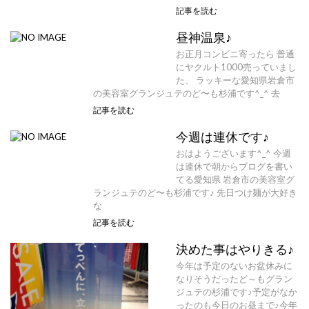
記事を読む
昼神温泉♪
お正月コンビニ寄ったら 普通
にヤクルト1000売っていまし
た、 ラッキーな愛知県岩倉市
の美容室グランジュテのど〜も杉浦です^_^ 去
記事を読む
今週は連休です♪
おはようございます^_^ 今週
は連休で朝からブログを書い
てる愛知県 岩倉市の美容室グ
ランジュテのど〜も杉浦です♪ 先日つけ麺が大好き
な
記事を読む
決めた事はやりきる♪
今年は予定のないお盆休みに
なりそうだったど～もグラン
ジュテの杉浦です♪予定がなか
ったのも今日のお昼まで♪今年