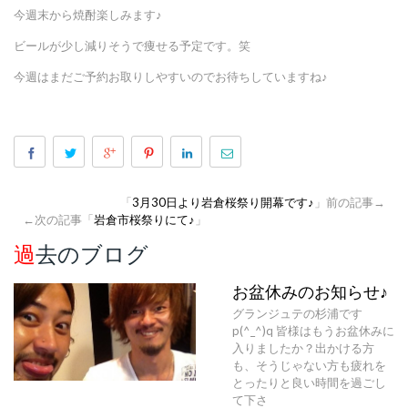
今週末から焼酎楽しみます♪
ビールが少し減りそうで痩せる予定です。笑
今週はまだご予約お取りしやすいのでお待ちしていますね♪
「
3月30日より岩倉桜祭り開幕です♪
」前の記事→
←次の記事「
岩倉市桜祭りにて♪
」
過去のブログ
お盆休みのお知らせ♪
グランジュテの杉浦です
p(^_^)q 皆様はもうお盆休みに
入りましたか？出かける方
も、そうじゃない方も疲れを
とったりと良い時間を過ごし
て下さ