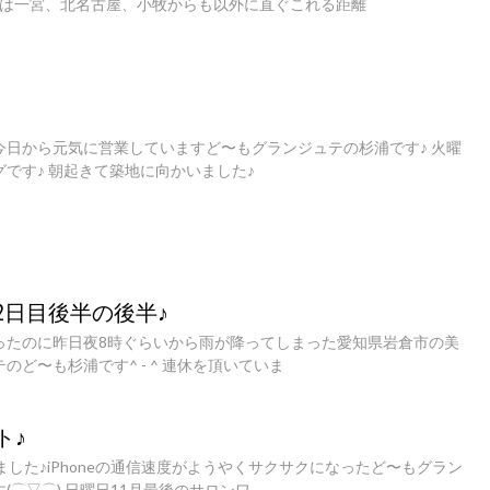
倉は一宮、北名古屋、小牧からも以外に直ぐこれる距離
今日から元気に営業していますど〜もグランジュテの杉浦です♪ 火曜
です♪ 朝起きて築地に向かいました♪
2日目後半の後半♪
ったのに昨日夜8時ぐらいから雨が降ってしまった愛知県岩倉市の美
のど〜も杉浦です^ - ^ 連休を頂いていま
ト♪
ました♪iPhoneの通信速度がようやくサクサクになったど〜もグラン
(⌒▽⌒) 日曜日11月最後のサロンワ