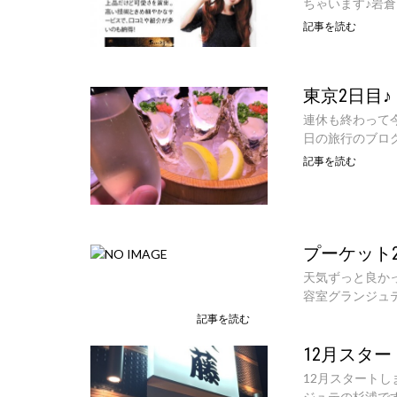
ちゃいます♪岩
記事を読む
東京2日目♪
連休も終わって
日の旅行のブログ
記事を読む
プーケット
天気ずっと良か
容室グランジュテ
記事を読む
12月スター
12月スタートし
ジュテの杉浦です