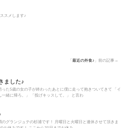
ススメします♪
「
最近の外食♪
」前の記事→
きました♪
切った5歳の女の子が終わったあとに僕に走って抱きついてきて 「イ
ん一緒に帰ろ。」 「投げキッスして。」 と言わ
♪
調のグランジュテの杉浦です！ 月曜日と火曜日と連休させて頂きま
 最後のお休みです！ ここから31日までお休み