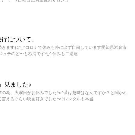
旅行について。
続きますね^_^コロナで休みも外に出ず自粛しています愛知県岩倉市
ジュテのど〜も杉浦です^_^ 休みも二週連
」見ました♪
業の為、火曜日がお休みでした^o^昔は趣味はなんですか？と聞かれ
て言えるぐらい映画好きでした^o^レンタルも本当