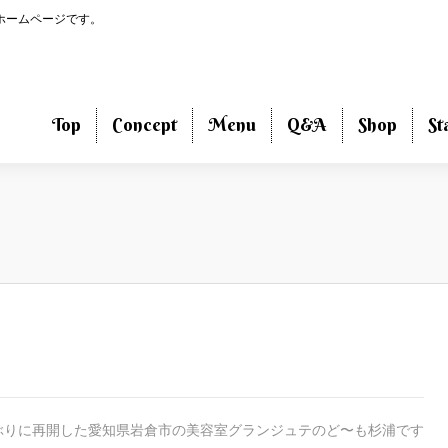
のホームページです。
Top
Concept
Menu
Q&A
Shop
St
ぶりに再開した愛知県岩倉市の美容室グランジュテのど〜も杉浦です