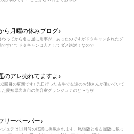
から月曜の休みブログ♪
終わってから名古屋に用事が、あったのですがドタキャンされたグ
です(^^;;ドタキャンは人としてダメ絶対！なので
題のアレ売れてますよ♪
の2回目の更新です♪ 先日行った吉牛で友達のお姉さんが働いていて
した愛知県岩倉市の美容室グランジュテのど〜も杉
フリーペーパー♪
ンジュテは11月号の桜楽に掲載されます。尾張版と名古屋版に載っ