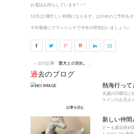
お電話お待ちしています^ – ^
12月は1番忙しい時期になります。はやめのご予約をオ
今年最後にグランジュテで今年の邪気払いましょう♪
←次の記事「
愛犬との別れ。
」
過去のブログ
熱海行って
先週の日曜日に
ケメンのお兄さ
記事を読む
新しい仲間
どーも最近絶好
したp(^_^)q