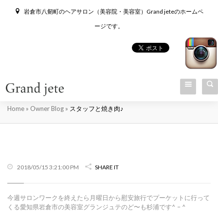
岩倉市八剱町のヘアサロン（美容院・美容室）Grand jeteのホームペ
ージです。
スタッフと焼き肉♪
Home
»
Owner Blog
»
スタッフと焼き肉♪
2018/05/15 3:21:00 PM
SHARE IT
今週サロンワークを終えたら月曜日から慰安旅行でプーケットに行って
くる愛知県岩倉市の美容室グランジュテのど〜も杉浦です^ – ^