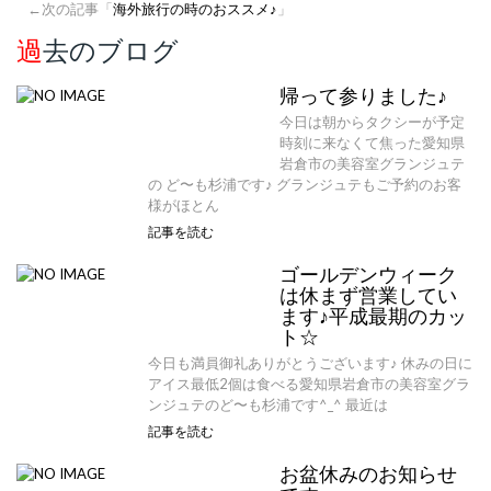
←次の記事「
海外旅行の時のおススメ♪
」
過去のブログ
帰って参りました♪
今日は朝からタクシーが予定
時刻に来なくて焦った愛知県
岩倉市の美容室グランジュテ
の ど〜も杉浦です♪ グランジュテもご予約のお客
様がほとん
記事を読む
ゴールデンウィーク
は休まず営業してい
ます♪平成最期のカッ
ト☆
今日も満員御礼ありがとうございます♪ 休みの日に
アイス最低2個は食べる愛知県岩倉市の美容室グラ
ンジュテのど〜も杉浦です^_^ 最近は
記事を読む
お盆休みのお知らせ