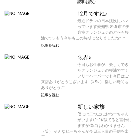
記事を読む
12月ですね♪
最近ドラマの日本沈没にハマ
っています愛知県 岩倉市の美
容室グランジュテのど〜も杉
浦です♪ もう今年もこの時期になりましたね^_^
記事を読む
限界♪
今日もお仕事が、楽しくでき
たグランジュテの杉浦です！
フリーペーパーでも今日はご
来店ありがとうございます（≧∇≦） 楽しい時間も
ありがとうご
記事を読む
新しい家族
僕には二つ上におねーちゃん
がいます(^-^)/似てると言われ
ますが僕にはわかりません
（笑） そんなねーちゃんが今日三人目の子供を出