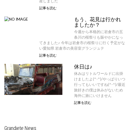
産しました
記事を読む
もう、花見は行かれ
ましたか？
今週から本格的に岩倉市の五
条川の桜祭りも賑やかになっ
てきました♪ 今年は岩倉市の桜祭りに行く予定がな
い愛知県 岩倉市の美容室グランジュテ
記事を読む
休日は♪
休みはリトルワールドに出掛
けましたよ(^-^)/やっぱりいつ
行ってもいいですね(^-^)/最近
旅好きの僕は休みがないため
海外に旅にいけません
記事を読む
Grandjete News