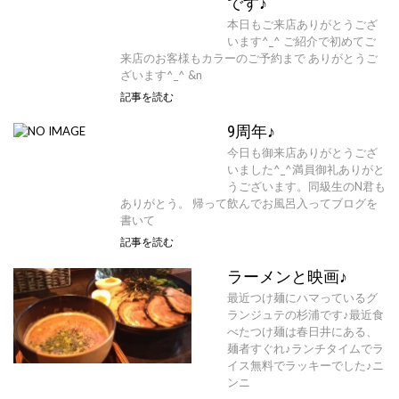
です♪
本日もご来店ありがとうござ
います^_^ ご紹介で初めてご
来店のお客様もカラーのご予約まで ありがとうご
ざいます^_^ &n
記事を読む
9周年♪
今日も御来店ありがとうござ
いました^_^満員御礼ありがと
うございます。同級生のN君も
ありがとう。 帰って飲んでお風呂入ってブログを
書いて
記事を読む
ラーメンと映画♪
最近つけ麺にハマっているグ
ランジュテの杉浦です♪最近食
べたつけ麺は春日井にある、
麺者すぐれ♪ランチタイムでラ
イス無料でラッキーでした♪ニ
ンニ