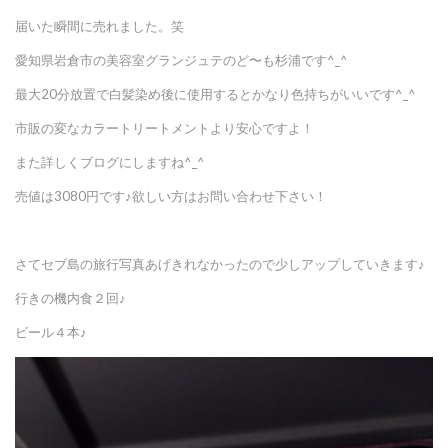
届いた瞬間に売れました。笑
愛知県岩倉市の美容室グランジュテのど〜も杉浦です^_^
最大20分放置で白髪染め後に使用するとかなり色持ちがいいです^_^
市販の変なカラートリートメントより安心ですよ！
また詳しくブログにしますね^_^
売値は3080円です♪欲しい方はお問い合わせ下さい！
さてセブ島の旅行写真あげきれなかったので少しアップしていきます♪
行きの機内食２回♪
ビール４本♪