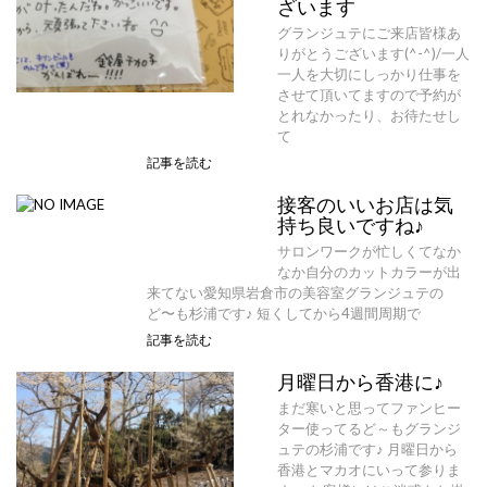
ざいます
グランジュテにご来店皆様あ
りがとうございます(^-^)/一人
一人を大切にしっかり仕事を
させて頂いてますので予約が
とれなかったり、お待たせし
て
記事を読む
接客のいいお店は気
持ち良いですね♪
サロンワークが忙しくてなか
なか自分のカットカラーが出
来てない愛知県岩倉市の美容室グランジュテの
ど〜も杉浦です♪ 短くしてから4週間周期で
記事を読む
月曜日から香港に♪
まだ寒いと思ってファンヒー
ター使ってるど～もグランジ
ュテの杉浦です♪ 月曜日から
香港とマカオにいって参りま