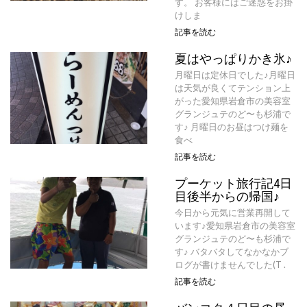
す。 お客様にはご迷惑をお掛
けしま
記事を読む
夏はやっぱりかき氷♪
月曜日は定休日でした♪月曜日
は天気が良くてテンション上
がった愛知県岩倉市の美容室
グランジュテのど〜も杉浦で
す♪ 月曜日のお昼はつけ麺を
食べ
記事を読む
プーケット旅行記4日
目後半からの帰国♪
今日から元気に営業再開して
います♪愛知県岩倉市の美容室
グランジュテのど〜も杉浦で
す♪ バタバタしてなかなかブ
ログが書けませんでした(T .
記事を読む