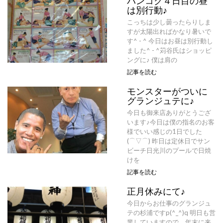
バンコク４日目の昼
は別行動♪
こっちは少し曇ったらりしま
すが太陽出ればかなり暑いで
す^ - ^ 今日はお昼は別行動し
ました^ - ^苅谷氏はショッピ
ングに♪ 僕は肩の
記事を読む
モンスターがついに
グランジュテに♪
今日も御来店ありがとうござ
います♪今日は僕の指名のお客
様でいい感じの1日でした
(⌒▽⌒) 昨日は定休日でサン
ビーチ日光川のプールで日焼
けを
記事を読む
正月休みにて♪
今日からお仕事のグランジュ
テの杉浦ですp(^_^)q 明日も営
業していますので、年末に来