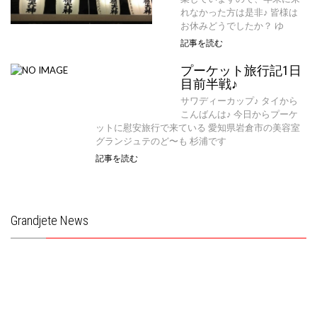
れなかった方は是非♪ 皆様は
お休みどうでしたか？ ゆ
記事を読む
プーケット旅行記1日
目前半戦♪
サワディーカップ♪ タイから
こんばんは♪ 今日からプーケ
ットに慰安旅行で来ている 愛知県岩倉市の美容室
グランジュテのど〜も 杉浦です
記事を読む
Grandjete News