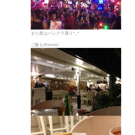
また夜はバングラ通り^_^
ご飯もKHotel♪