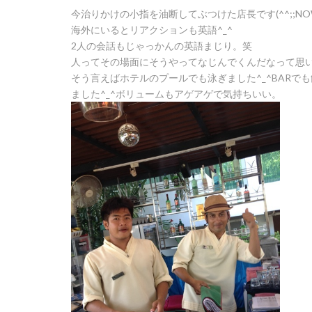
今治りかけの小指を油断してぶつけた店長です(^^;;NOW
海外にいるとリアクションも英語^_^
2人の会話もじゃっかんの英語まじり。笑
人ってその場面にそうやってなじんでくんだなって思い
そう言えばホテルのプールでも泳ぎました^_^BARでも
ました^_^ボリュームもアゲアゲで気持ちいい。