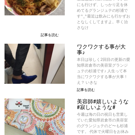
にも行けず、しっかり足を休
めてるグランジュテの杉浦で
す^_^最近は飲みにも行かずお
となしくしてますよ。早く治
さなけ
記事を読む
ワクワクする事が大
事♪
本日は珍しく2回目の更新の愛
知県岩倉市の美容室グランジ
ュテの杉浦です♪ 人生って本
当にワクワクする事が大事！
え？ いきな
記事を読む
美容師#嬉しいような
#寂しいような#
今週は海の日の祝日も営業し
ていた愛知県岩倉市の美容室
のグランジュテのど〜も杉浦
です。 代休で火曜日をお休み