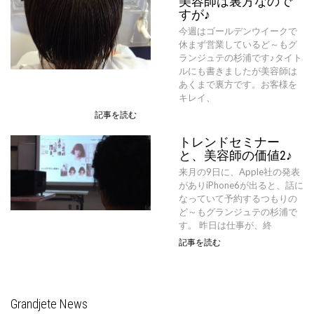
美容師は裏方なので
すが♪
今週はゴールデンウイークで
休まず営業しているど～もグ
ランジュテの杉浦です♪タイト
ルにも書きましたが美容師は
あくまで裏方です。お客様を
キレイ、
記事を読む
トレンドセミナー
と、美容師の価値2♪
来月の9日に、Apple社の発表
がありiPhone6が出ると、話に
なっていて予約するつもりの
ど～もグランジュテの杉浦で
す。 昨日は仕事が、終
記事を読む
Grandjete News