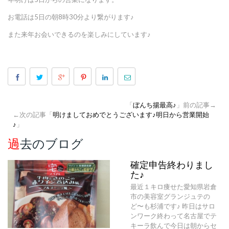
お電話は5日の朝8時30分より繋がります♪
また来年お会いできるのを楽しみにしています♪
「
ぼんち揚最高♪
」前の記事→
←次の記事「
明けましておめでとうございます♪明日から営業開始
♪
」
過去のブログ
確定申告終わりまし
た♪
最近１キロ痩せた愛知県岩倉
市の美容室グランジュテの
ど〜も杉浦です♪ 昨日はサロ
ンワーク終わって名古屋でテ
キーラ飲んで今日は朝からセ