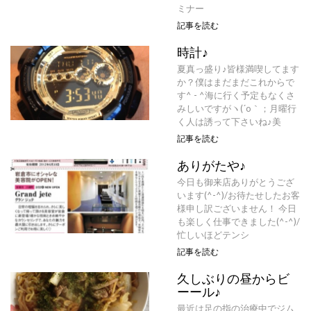
ミナー
記事を読む
時計♪
夏真っ盛り♪皆様満喫してます
か？僕はまだまだこれからで
す^ - ^海に行く予定もなくさ
みしいですがヽ(´o｀；月曜行
く人は誘って下さいね♪美
記事を読む
ありがたや♪
今日も御来店ありがとうござ
います(^-^)/お待たせしたお客
様申し訳ございません！ 今日
も楽しく仕事できました(^-^)/
忙しいほどテンシ
記事を読む
久しぶりの昼からビ
ーール♪
最近は足の指の治療中でジム