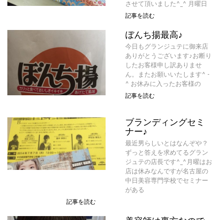
させて頂いました^_^ 月曜日
記事を読む
ぼんち揚最高♪
今日もグランジュテに御来店
ありがとうございます♪お断り
したお客様申し訳ありませ
ん。またお願いいたします^ -
^ お休みに入ったお客様の
記事を読む
ブランディングセミ
ナー♪
最近男らしいとはなんぞや？
ずっと答えを求めてるグラン
ジュテの店長です^_^月曜はお
店は休みなんですが名古屋の
中日美容専門学校でセミナー
がある
記事を読む