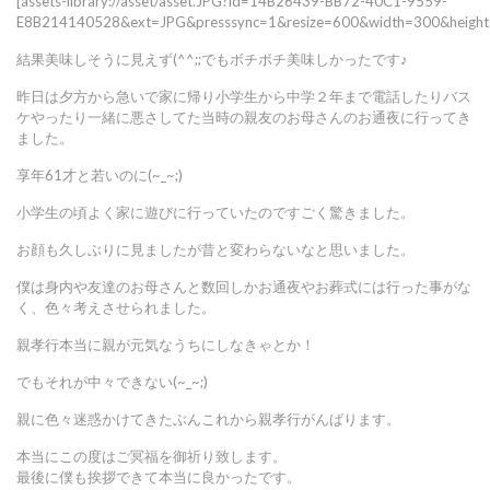
[assets-library://asset/asset.JPG?id=14B26439-BB72-40C1-9559-
E8B214140528&ext=JPG&presssync=1&resize=600&width=300&height
結果美味しそうに見えず(^^;;でもボチボチ美味しかったです♪
昨日は夕方から急いで家に帰り小学生から中学２年まで電話したりバス
ケやったり一緒に悪さしてた当時の親友のお母さんのお通夜に行ってき
ました。
享年61才と若いのに(~_~;)
小学生の頃よく家に遊びに行っていたのですごく驚きました。
お顔も久しぶりに見ましたが昔と変わらないなと思いました。
僕は身内や友達のお母さんと数回しかお通夜やお葬式には行った事がな
く、色々考えさせられました。
親孝行本当に親が元気なうちにしなきゃとか！
でもそれが中々できない(~_~;)
親に色々迷惑かけてきたぶんこれから親孝行がんばります。
本当にこの度はご冥福を御祈り致します。
最後に僕も挨拶できて本当に良かったです。