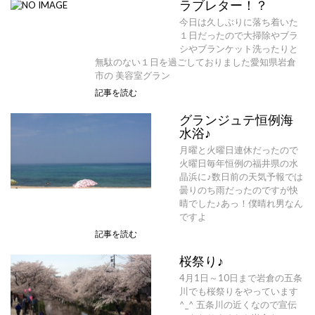
ラブレター！？
今日は久しぶりに落ち着いた
１日だったので大掃除やブラ
シやブランケット洗ったりと
無駄のない１日を過ごしておりました愛知県岩倉
市の 美容室グラン
記事を読む
グランジュテ恒例海
水浴♪
月曜と火曜日連休だったので
火曜日毎年恒例の福井県の水
晶浜に♪数日前の天気予報では
曇りのち雨だったのですが快
晴でした♪あっ！僕晴れ男なん
ですよ
記事を読む
桜祭り♪
4月1日～10日まで岩倉の五条
川でも桜祭りをやっています
^_^ 五条川の近くなので宣伝