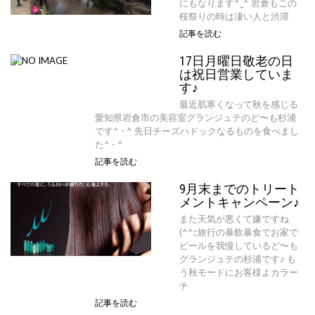
にもなります^_^ 岩倉もこの
桜祭りの時は凄い人と渋滞
記事を読む
17日月曜日敬老の日
は祝日営業していま
す♪
最近肌寒くなって秋を感じる
愛知県岩倉市の美容室グランジュテのど〜も杉浦
です^ - ^ 先日チーズハドックなるものを食べまし
た^ - ^
記事を読む
9月末までのトリート
メントキャンペーン♪
また天気が悪くて嫌ですね
(^^;;旅行の暴飲暴食でお家で
ビールを我慢しているど〜も
グランジュテの杉浦です♪ も
う秋モードにお客様よカラー
チ
記事を読む