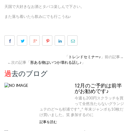
天国で大好きなお酒とタバコ楽しんで下さい。
また落ち着いたら飲みにでも行こうね♪
「
トレンドセミナー♪
」前の記事→
←次の記事「
形ある物はいつか壊れる話し♪
」
過去のブログ
12月のご予約は前半
がお勧めです♪
今週も200円スクラッチを買
って全然当たらないグランジ
ュテのど〜も杉浦です^_^ 年末ジャンボも10枚だ
け買いました。笑 参加するのに
記事を読む