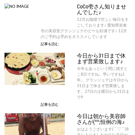
CoCo壱さん知りませ
んでした♪
12月お陰様で忙しい毎日をす
ごしております♪ 愛知県岩倉
市の美容室グランジュテのど〜も杉浦です♪ 12月
のご予約は早めをオススメしています
記事を読む
今日から31日まで休
まず営業致します♪
今年もあっという間に残すと
こ8日ですね。早いですね1
年。 グランジュテは今日から
31日まで休まず営業致しま
す。27日の土曜日から31日ま
で9
記事を読む
今日は朝から美容師
さんが(^^;恒例の海♪
おはようございます(⌒▽⌒)8
月に入りましたね(^^;;月日が