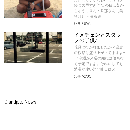
経つの早すぎ(^^;; 今日は朝か
らゆうこりんの旦那さん（美
容師） 不倫報道
記事を読む
イメチェンとスタッ
フの子供♪
花見は行かれましたか？岩倉
の桜祭り盛り上がってますよ^
- ^今週か来週の頭には僕も行
く予定ですよ。それにしても
渋滞が凄い(^^;;昨日はス
記事を読む
Grandjete News