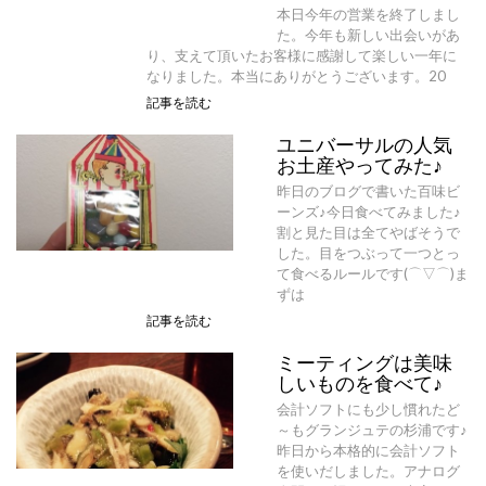
本日今年の営業を終了しまし
た。今年も新しい出会いがあ
り、支えて頂いたお客様に感謝して楽しい一年に
なりました。本当にありがとうございます。20
記事を読む
ユニバーサルの人気
お土産やってみた♪
昨日のブログで書いた百味ビ
ーンズ♪今日食べてみました♪
割と見た目は全てやばそうで
した。目をつぶって一つとっ
て食べるルールです(⌒▽⌒)ま
ずは
記事を読む
ミーティングは美味
しいものを食べて♪
会計ソフトにも少し慣れたど
～もグランジュテの杉浦です♪
昨日から本格的に会計ソフト
を使いだしました。アナログ