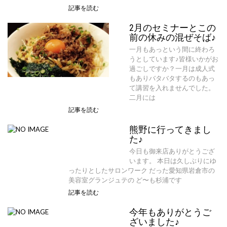
記事を読む
2月のセミナーとこの
前の休みの混ぜそば♪
一月もあっという間に終わろ
うとしています♪皆様いかがお
過ごしですか？一月は成人式
もありバタバタするのもあっ
て講習を入れませんでした。
二月には
記事を読む
熊野に行ってきまし
た♪
今日も御来店ありがとうござ
います。 本日は久しぶりにゆ
ったりとしたサロンワーク だった愛知県岩倉市の
美容室グランジュテの ど〜も杉浦です
記事を読む
今年もありがとうご
ざいました♪