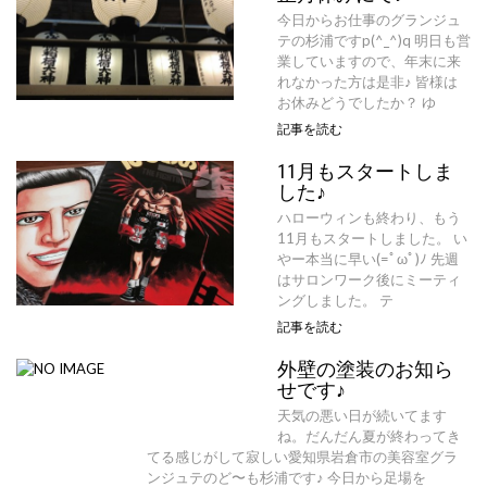
今日からお仕事のグランジュ
テの杉浦ですp(^_^)q 明日も営
業していますので、年末に来
れなかった方は是非♪ 皆様は
お休みどうでしたか？ ゆ
記事を読む
11月もスタートしま
した♪
ハローウィンも終わり、もう
11月もスタートしました。 い
やー本当に早い(=ﾟωﾟ)ﾉ 先週
はサロンワーク後にミーティ
ングしました。 テ
記事を読む
外壁の塗装のお知ら
せです♪
天気の悪い日が続いてます
ね。だんだん夏が終わってき
てる感じがして寂しい愛知県岩倉市の美容室グラ
ンジュテのど〜も杉浦です♪ 今日から足場を