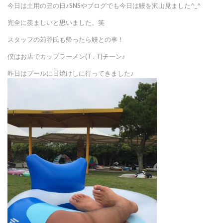
今日は土用の丑の日♪SNSやブログでも今日は鰻を沢山見ました^_^
完全に羨ましいと思いました。笑
スタッフの苅谷氏も帰ったら鰻との事！
僕はお店でカップラーメン(T . T)チーン♪
昨日はプールに日焼けしに行ってきました♪