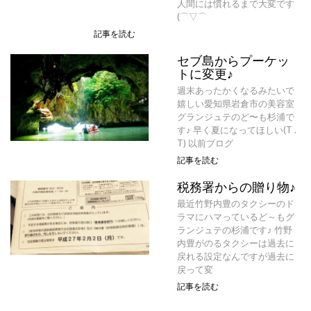
人間には慣れるまで大変です
(⌒▽⌒
記事を読む
セブ島からプーケッ
トに変更♪
週末あったかくなるみたいで
嬉しい愛知県岩倉市の美容室
グランジュテのど〜も杉浦で
す♪ 早く夏になってほしい(T .
T) 以前ブログ
記事を読む
税務署からの贈り物♪
最近竹野内豊のタクシーのド
ラマにハマっているど～もグ
ランジュテの杉浦です♪ 竹野
内豊がのるタクシーは過去に
戻れる設定なんですが過去に
戻って変
記事を読む