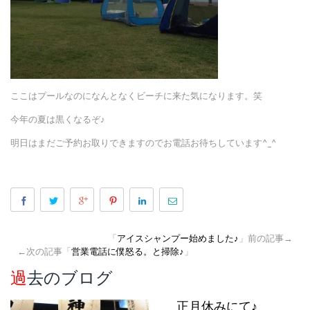
ここはプールなのになんとなくビーチに来た気になります。笑
今年の夏は黒くなるぞ♪
明日はまだご予約お取りできますのでお電話お待ちしています^_^
「
アイスシャンプー始めました♪
」前の記事→
←次の記事「
営業電話に僕怒る。と掃除♪
」
過去のブログ
正月休みにて♪