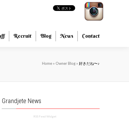
aff
Recruit
Blog
News
Contact
Home
»
Owner Blog
»
好きだね〜♪
Grandjete News
RSS Feed Widget