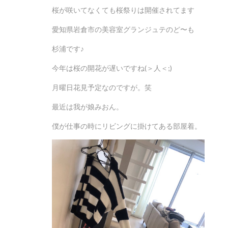
桜が咲いてなくても桜祭りは開催されてます
愛知県岩倉市の美容室グランジュテのど〜も
杉浦です♪
今年は桜の開花が遅いですね(＞人＜;)
月曜日花見予定なのですが。笑
最近は我が娘みおん。
僕が仕事の時にリビングに掛けてある部屋着。