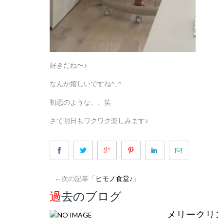
好きだね〜♪
なんか嬉しいですね^_^
初恋のような、、笑
さて明日もワクワク楽しみます♪
←次の記事「
ヒモノ食堂♪
」
過去のブログ
メリークリ