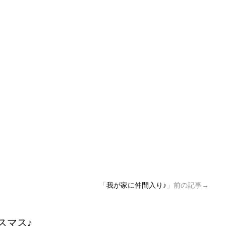
「
我が家に仲間入り♪
」前の記事→
スマス♪