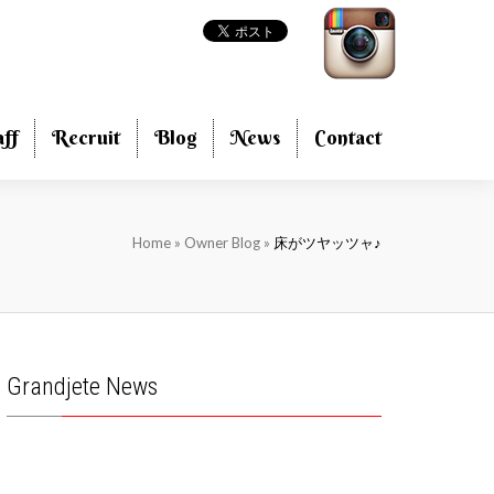
aff
Recruit
Blog
News
Contact
Home
»
Owner Blog
»
床がツヤッツャ♪
Grandjete News