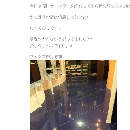
今日水曜日サロンワーク終わってから床のワックス掛け
やっぱりお店は綺麗じゃないと♪
おもてなしです♪
最近ツヤがないと思ってました(^^;;
少し久しぶりです(~_~;)
ワックス掛ける前。