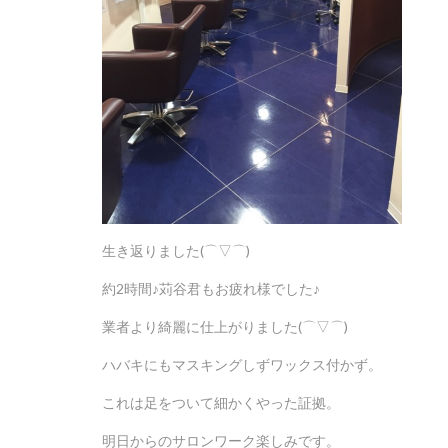
生き返りました(⌒▽⌒)
約2時間♪苅谷君もお疲れ様でした♪
業者より綺麗に仕上がりました(⌒▽⌒)
ハバキにもマスキングしずワックス付かず。
これは足をついて細かくやった証拠。
明日からのサロンワーク楽しみです。