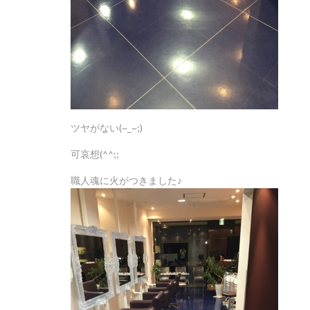
ツヤがない(~_~;)
可哀想(^^;;
職人魂に火がつきました♪