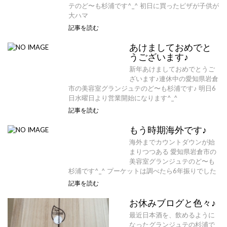
テのど〜も杉浦です^_^ 初日に買ったピザが子供が
大ハマ
記事を読む
あけましておめでと
うございます♪
新年あけましておめでとうご
ざいます♪連休中の愛知県岩倉
市の美容室グランジュテのど〜も杉浦です♪ 明日6
日水曜日より営業開始になります^_^
記事を読む
もう時期海外です♪
海外までカウントダウンが始
まりつつある 愛知県岩倉市の
美容室グランジュテのど〜も
杉浦です^_^ プーケットは調べたら6年振りでした
記事を読む
お休みブログと色々♪
最近日本酒を、飲めるように
なったグランジュテの杉浦で