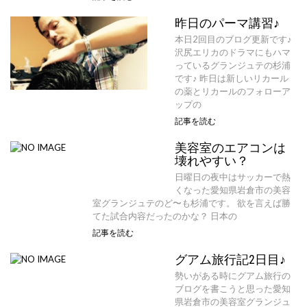
昨日のパーマ講習♪
本日2回目のブログ更新です♪
沢尻エリカのドラマにもハマ
っているグランジュテの杉浦
です♪ 昨日は新しいリカール
の薬とリカールのフォローア
ップの
記事を読む
美容室のエアコンは
壊れやすい？
日曜日の夜中はサッカーで熱
くなった愛知県岩倉市の美容
室グランジュテのど〜も杉浦です。 欲を言えば勝
てた試合内容だったのかな？ 日本の
記事を読む
グアム旅行記2日目♪
勢いがある時にグアム旅行の
ブログを書こうと思った愛知
県岩倉市の美容室グランジュ