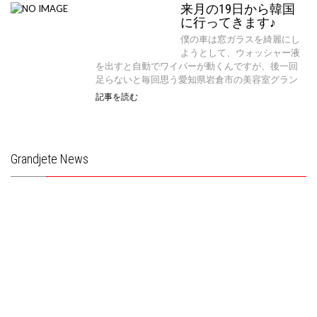
来月の19日から韓国
に行ってきます♪
僕の車は窓ガラスを綺麗にし
ようとして、ウォッシャー液
を出すと自動でワイパーが動くんですが、後一回
足らないと毎回思う愛知県岩倉市の美容室グラン
記事を読む
Grandjete News