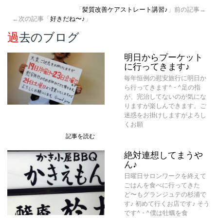
「
髪質改善ケアストレート講習♪
」前の記事→
←次の記事「
好きだね〜♪
」
過去のブログ
明日からプーケット
に行ってきます♪
毎年恒例の慰安旅行に明日か
ら行ってきます^ - ^足の指
が、完治してないのが気にな
りますが楽しんできます。ご
迷惑をお掛けしますがよろし
くお願
記事を読む
絶対連想してまうや
ん♪
日曜日サロンワークを終えて
ごはんを食べに行ってきた
ど〜もグランジュテの杉浦で
す♪ 初めて行くお店です♪ そう
です^ - ^僕は牡蠣を食