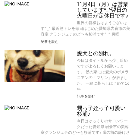
11月4日（月）は営業
しています^_^翌日の
火曜日が定休日です♪
世界の皆様おはようございま
す^_^ 最近筋トレを毎日はじめた愛知県岩倉市の美
容室 グランジュテのど〜も杉浦です^_^ 月曜
記事を読む
愛犬との別れ。
今日はタイトルから少し暗め
ですがよろしくお願いしま
す。 僕の家には愛犬のポメラ
ニアンの「マリン」が居まし
た。 一緒に暮らしはじめて16
年
記事を読む
甥っ子姪っ子可愛い
杉浦♪
今日はゆっくりのサロンワー
クだった愛知県 岩倉市の美容
室グランジュテのど〜も杉浦です♪ 嵐の前の静けさ