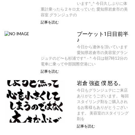
います^_^ 今日久しぶりに体
重計乗ったら２キロ太っていた 愛知県岩倉市の美
容室 グランジュテの
記事を読む
プーケット1日目前半
♪
今日から連休を頂いています
愛知県岩倉市の美容室グラン
ジュテのど〜も杉浦です^ - ^ 今日は朝7時12分の
電車に乗って中部国際空港にい
記事を読む
岩倉 強盗 僕 怒る。
今日もグランジュテにご来店
ありがとうございます。 毎回
スタイリング剤をご購入され
るお客様もありがとうござい
ます。 美容室のスタイリング
剤を
記事を読む