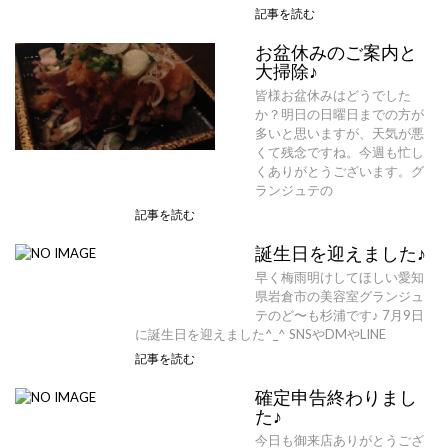
記事を読む
お盆休みのご案内と
大掃除♪
皆様お盆休みはどうでした
か？明日の日曜日までの方が
多いと思いますが、天気が悪
くて残念ですね。今週も忙し
くありがとうございます。グ
ランジュテの
記事を読む
誕生日を迎えました♪
早く梅雨明けしてほしい愛知
県岩倉市の美容室グランジュ
テのど〜も杉浦です♪ 7月9日
に誕生日を迎えました^_^ SNSやDMやLINE
記事を読む
確定申告終わりまし
た♪
今日も御来店ありがとうござ