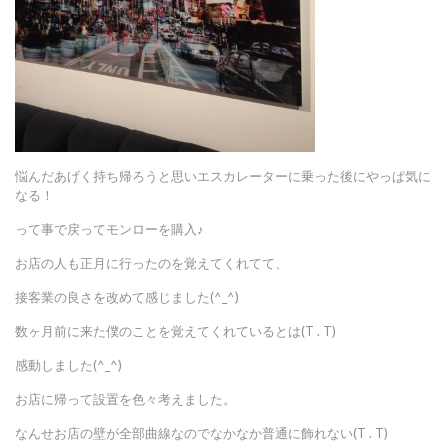
悩んだあげく持ち帰ろうと思いエスカレーターに乗った後にやっぱ気に
なる！
って事で戻ってモンローを購入♪
お店の人も正月に行ったのを覚えてくれてて、
接客業の良さを改めて感じました(^_^)
数ヶ月前に来た僕のことを覚えてくれているとは(T . T)
感動しました(^_^)
お店に帰って設置を色々考えました。
なんせお店の壁が全部曲線なのでなかなか普通に飾れない(T . T)