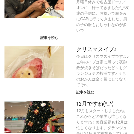
月曜日休みで名古屋ドームイ
オンに、行ってきました^_^友
達の子供に、お祝いで服をみ
にGAPに行ってきました。男
の子の服もおしゃれなのが多
いで
記事を読む
クリスマスイブ♪
今日はクリスマスイブですよ♪
去年のイブは家に帰って夜御
飯が焼きそばだったど～もグ
ランジュテの杉浦です♪ うち
のおかんは全く気にしてなく
てそれ
記事を読む
12月ですね(^_^)
12月もスタートしましたね。
これからどの業界も忙しくな
りますね！美容業界も12月は
忙しくなります。グランジュ
テは31日まで営業をしていま