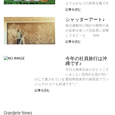
えてもかなりの現実主義です
記事を読む
シャッターアート♪
毎日通勤中に時計や携帯の光
の反射を使って苅谷君に攻撃
してるど～も &nb
記事を読む
今年の社員旅行は沖
縄です♪
今日も御来店ありがとうござ
いました♪ 店内がお花の匂い
がして癒されている 愛知県岩倉市の美容室グラン
ジュテの ど〜も杉浦です^_^
記事を読む
Grandjete News