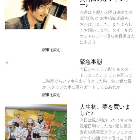
ー♪
今週は月曜と火曜日連休でお
電話頂いたお客様御迷惑を、
おかけしました。またよろし
くお願いします。タイトルの
オシャレデー♪僕ら美容師は人
にもより
記事を読む
緊急事態
今日からチラシ配りをスター
トしました。チラシを配って
二時間ぐらい？車を出そうとした時、鈍い嫌な音
が スタッフの車に溝をガードしてるあれが-
記事を読む
人生初、夢を買いま
した♪
今日は風が強かったですがお
洗濯日和でしたね♪ 愛知県岩
倉市の美容室グランジュテの
ど〜も杉浦です♪ 僕はこう見