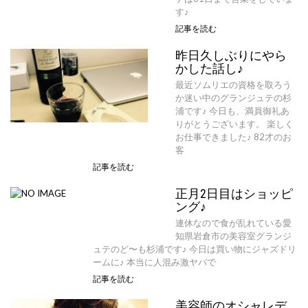
す♪
記事を読む
昨日久しぶりにやら
かした話し♪
最近ソムリエの資格を取ろう
か迷い中のグランジュテの杉
浦です♪ 今日も、満員御礼あ
りがとうございます。 楽しく
お仕事できました♪ 82才のお
客
記事を読む
正月2日目はショッピ
ング♪
連休なので食が乱れている愛
知県岩倉市の美容室グランジ
ュテのど〜も杉浦です♪ 今日は買い物にジャズドリ
ームに♪ 本当に人混み激ヤバで
記事を読む
美容師のオシャレデ