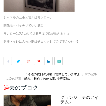
シャネルの五番と言えばモンロー。
関係性もバッチリでいい感じ！
モンローは3Dなので見る角度で絵が動きます☆
是非トイレに入った際はチェックしてみて下さい(^_^)
「
今週の祝日の月曜日営業していますよ♪
」前の記事→
←次の記事「
離れて初めてわかる事♪美容室編♪
」
過去のブログ
グランジュテのアイ
テム♪