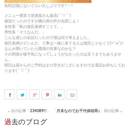
魚民記憶にないぐらい久しぶりです^ – ^
メニュー豊富で居酒屋さん最高(⌒▽⌒)
個室だったのですが隣の席の声が丸聞こえ！
女性客「私の彼氏束縛すごくて。」
男性客「そうなんだ。」
こんな感じの会話だったので僕は頭で考えました。
彼氏束縛ひどいんだ。て事は一緒に来てる人は彼氏じゃなくて(=ﾟωﾟ)ﾉ
なんか聞いていたら職場の先輩なのかな？
その関係が後半気になってしょうがなかったのは言うまでもありませ
ん。
明日は昼からのご予約はまだ空きがございますのでお電話お待ちしてお
ります(⌒▽⌒)
←次の記事「
234089!!
」
「
月末なのでお千代保稲荷♪
」前の記事→
過去のブログ