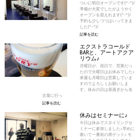
ついに明日オープンです(^-^)/
準備が大変でしたがようやく
オープンを迎えれます(^-^)/
予約も少しづつはいってきま
した(^-^)/
記事を読む
エクストラコールド
BARと、アートアクア
リウム♪
月曜日が、祝日で、営業だっ
たので火曜日はお休みでした♪
来週も月曜日は営業していま
すのでよろしくお願いしま
す。休みの日は昼過ぎから名
古屋に行っ
記事を読む
休みはセミナーに♪
今日は休みでスタイリングセ
ミナーに参加しました♪早めに
着いて一番前の席ゲット♪ モ