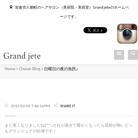
岩倉市八剱町のヘアサロン（美容院・美容室）Grand jeteのホームペ
ージです。
日曜日の夜の魚民♪
Home
»
Owner Blog
»
日曜日の夜の魚民♪
2015/02/03 7:46:16 PM
SHARE IT
また寒くなりましたね(^^;;それが過ぎて暖かくなったら花粉が怖いど～
もグランジュテの杉浦です！