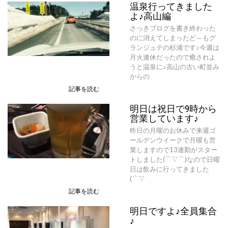
温泉行ってきました
よ♪高山編
さっきブログを書き終わった
のに消えてしまったど～もグ
ランジュテの杉浦です♪今週は
月火連休だったので癒されよ
うと温泉に♪高山の古い町並み
からの
記事を読む
明日は祝日で9時から
営業しています♪
昨日の月曜のお休みで来週ゴ
ールデンウイークで月曜も営
業しますので13連勤がスター
トしました(⌒▽⌒)なので日曜
日は飲みに行ってきました
(⌒▽
記事を読む
明日ですよ♪全員集合
♪