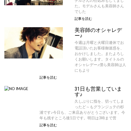
デルさんの仕込みもしてまし
た。モデルさんも美容師さん
でした
記事を読む
美容師のオシャレデ
ー♪
今週は月曜と火曜日連休でお
電話頂いたお客様御迷惑を、
おかけしました。またよろし
くお願いします。タイトルの
オシャレデー♪僕ら美容師は人
にもより
記事を読む
31日も営業していま
す♪
久しぶりに指を、切ってしま
ったど～もグランジュテの杉
浦です♪今日も、ご来店ありがとうございます。今
年も残すところ後1日です。明日は3時まで営
記事を読む