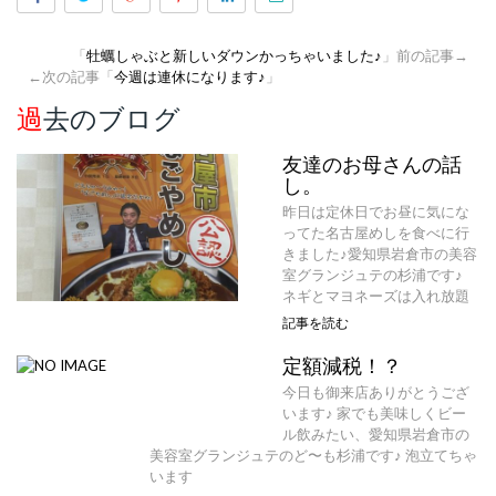
「
牡蠣しゃぶと新しいダウンかっちゃいました♪
」前の記事→
←次の記事「
今週は連休になります♪
」
過去のブログ
友達のお母さんの話
し。
昨日は定休日でお昼に気にな
ってた名古屋めしを食べに行
きました♪愛知県岩倉市の美容
室グランジュテの杉浦です♪
ネギとマヨネーズは入れ放題
記事を読む
定額減税！？
今日も御来店ありがとうござ
います♪ 家でも美味しくビー
ル飲みたい、愛知県岩倉市の
美容室グランジュテのど〜も杉浦です♪ 泡立てちゃ
います