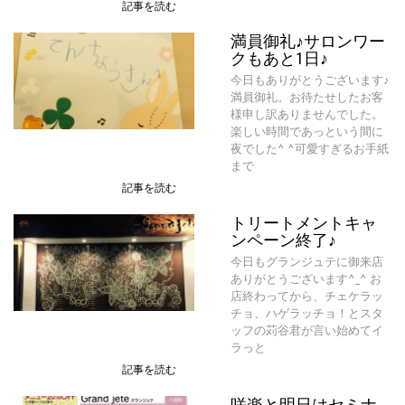
記事を読む
満員御礼♪サロンワー
クもあと1日♪
今日もありがとうございます♪
満員御礼。お待たせしたお客
様申し訳ありませんでした。
楽しい時間であっという間に
夜でした^ ^可愛すぎるお手紙
まで
記事を読む
トリートメントキャ
ンペーン終了♪
今日もグランジュテに御来店
ありがとうございます^_^ お
店終わってから、チェケラッ
チョ、ハゲラッチョ！とスタ
ッフの苅谷君が言い始めてイ
ラっと
記事を読む
咲楽と明日はセミナ