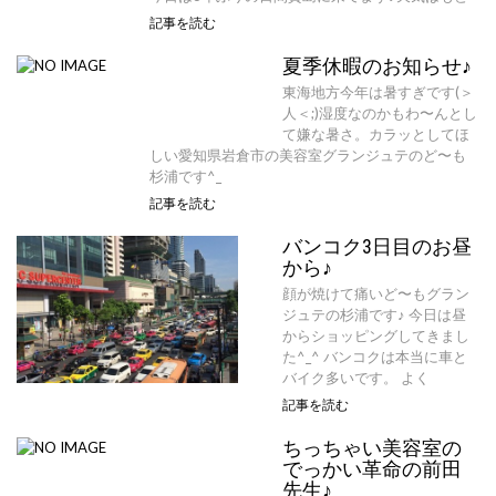
記事を読む
夏季休暇のお知らせ♪
東海地方今年は暑すぎです(＞
人＜;)湿度なのかもわ〜んとし
て嫌な暑さ。カラッとしてほ
しい愛知県岩倉市の美容室グランジュテのど〜も
杉浦です^_
記事を読む
バンコク3日目のお昼
から♪
顔が焼けて痛いど〜もグラン
ジュテの杉浦です♪ 今日は昼
からショッピングしてきまし
た^_^ バンコクは本当に車と
バイク多いです。 よく
記事を読む
ちっちゃい美容室の
でっかい革命の前田
先生♪