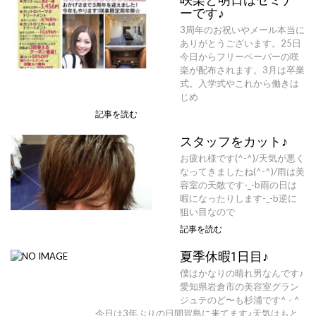
ーです♪
3周年のお祝いやメール本当に
ありがとうございます。25日
今日からフリーペーパーの咲
楽が配布されます。3月は卒業
式。入学式やこれから働きは
じめ
記事を読む
スタッフをカット♪
お疲れ様です(^-^)/天気が悪く
なってきましたね(^-^)/雨は美
容室の天敵です-_-b雨の日は
暇になったりします-_-b逆に
狙い目なので
記事を読む
夏季休暇1日目♪
僕はかなりの晴れ男なんです♪
愛知県岩倉市の美容室グラン
ジュテのど〜も杉浦です^ - ^
今日は3年ぶりの日間賀島に来てます♪天気はもと