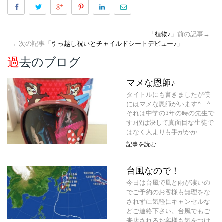
「
植物♪
」前の記事→
←次の記事「
引っ越し祝いとチャイルドシートデビュー♪
」
過去のブログ
マメな恩師♪
タイトルにも書きましたが僕
にはマメな恩師がいます^ - ^
それは中学の3年の時の先生で
す♪僕は決して真面目な生徒で
はなく人よりも手がかか
記事を読む
台風なので！
今日は台風で風と雨が凄いの
でご予約のお客様も無理をな
されずに気軽にキャンセルな
どご連絡下さい。台風でもご
来店されるお客様も気をつけ