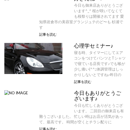
今日も御来店ありがとうござ
います^_^ 桜が咲いてなくて
も桜祭りは開催されてます 愛
知県岩倉市の美容室グランジュテのど〜も 杉浦で
す
記事を読む
心理学セミナー♪
寝る時、タイマーにしてエア
コンをつけてパンツとTシャツ
で寝ている店長です♪でも喉が
少し痛い(^^;;体調管理はしっ
かりしないとですね♪昨日の
記事を読む
今日もありがとうご
ざいます♪
今日も忙しくありがとうござ
います。 二回目の御来店も有
難うございました。 忙しい時はお店が活気があっ
て、最高です。 時間が空くとチラシ配りに
記事を読む