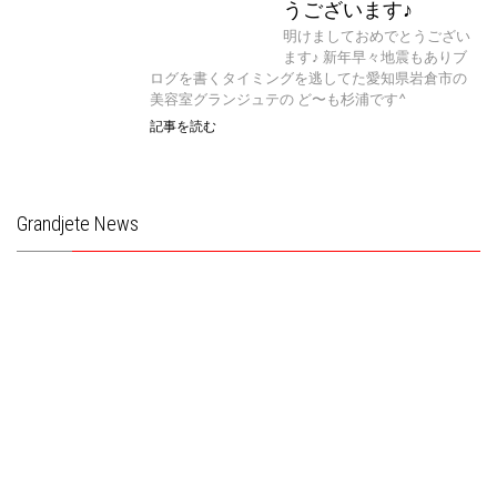
うございます♪
明けましておめでとうござい
ます♪ 新年早々地震もありブ
ログを書くタイミングを逃してた愛知県岩倉市の
美容室グランジュテの ど〜も杉浦です^
記事を読む
Grandjete News