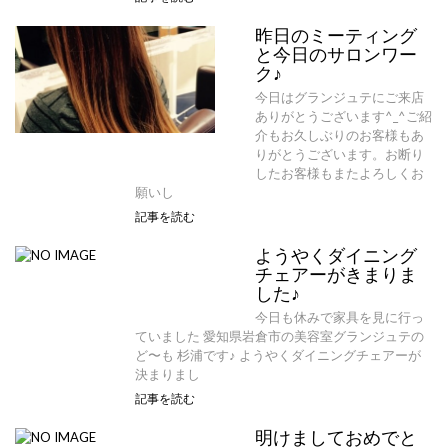
昨日のミーティング
と今日のサロンワー
ク♪
今日はグランジュテにご来店
ありがとうございます^_^ご紹
介もお久しぶりのお客様もあ
りがとうございます。お断り
したお客様もまたよろしくお
願いし
記事を読む
ようやくダイニング
チェアーがきまりま
した♪
今日も休みで家具を見に行っ
ていました 愛知県岩倉市の美容室グランジュテの
ど〜も 杉浦です♪ ようやくダイニングチェアーが
決まりまし
記事を読む
明けましておめでと