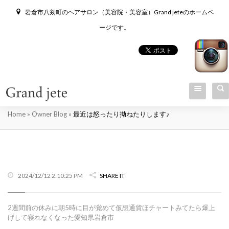
岩倉市八剱町のヘアサロン（美容院・美容室）Grand jeteのホームペ
ージです。
最近は怒ったり拗ねたりします♪
Home
»
Owner Blog
»
最近は怒ったり拗ねたりします♪
2024/12/12 2:10:25 PM
SHARE IT
2週間前の休みに朝5時に目が覚めて仮想通貨ほチャートみてたら爆上
げして寝れなくなった愛知県岩倉市