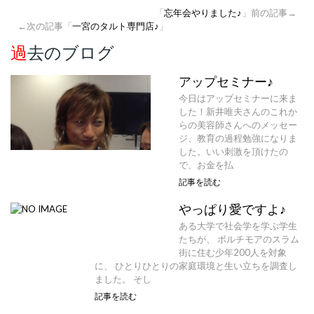
「
忘年会やりました♪
」前の記事→
←次の記事「
一宮のタルト専門店♪
」
過去のブログ
アップセミナー♪
今日はアップセミナーに来ま
した！新井唯夫さんのこれか
らの美容師さんへのメッセー
ジ、教育の過程勉強になりま
した。いい刺激を頂けたの
で、お金を払
記事を読む
やっぱり愛ですよ♪
ある大学で社会学を学ぶ学生
たちが、 ボルチモアのスラム
街に住む少年200人を対象
に、 ひとりひとりの家庭環境と生い立ちを調査し
ました。 そし
記事を読む