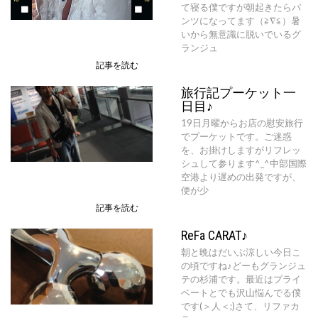
て寝る僕ですが朝起きたらパ
ンツになってます（≧∇≦）暑
いから無意識に脱いでいるグ
ランジュ
記事を読む
旅行記プーケット一
日目♪
19日月曜からお店の慰安旅行
でプーケットです。ご迷惑
を、お掛けしますがリフレッ
シュして参ります^_^中部国際
空港より遅めの出発ですが、
便が少
記事を読む
ReFa CARAT♪
朝と晩はだいぶ涼しい今日こ
の頃ですね♪どーもグランジュ
テの杉浦です。最近はプライ
ベートとでも沢山悩んでる僕
です(＞人＜;)さて、リファカ