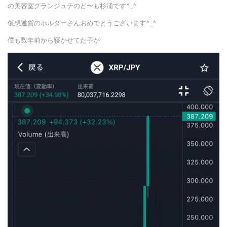
の美容室グランジュテのど〜も杉浦です^_^
仮想通貨のホルダーさんおめでとうございます^_^
僕も数年前から寝かせてた子が