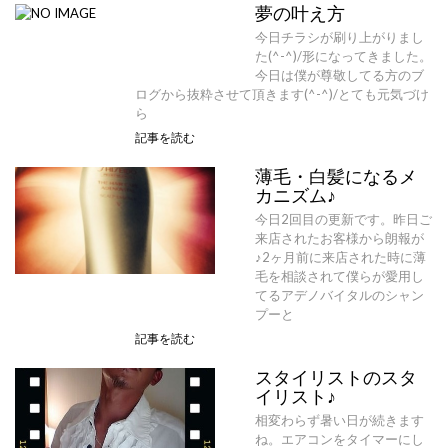
夢の叶え方
今日チラシが刷り上がりまし
た(^-^)/形になってきました。
今日は僕が尊敬してる方のブ
ログから抜粋させて頂きます(^-^)/とても元気づけ
ら
記事を読む
薄毛・白髪になるメ
カニズム♪
今日2回目の更新です。昨日ご
来店されたお客様から朗報が
♪2ヶ月前に来店された時に薄
毛を相談されて僕らが愛用し
てるアデノバイタルのシャン
プーと
記事を読む
スタイリストのスタ
イリスト♪
相変わらず暑い日が続きます
ね。エアコンをタイマーにし