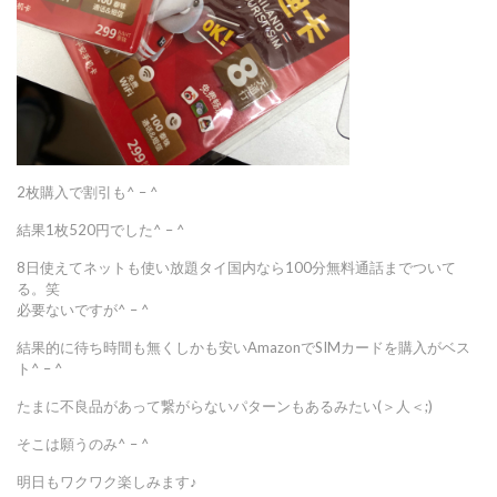
2枚購入で割引も^ – ^
結果1枚520円でした^ – ^
8日使えてネットも使い放題タイ国内なら100分無料通話までついて
る。笑
必要ないですが^ – ^
結果的に待ち時間も無くしかも安いAmazonでSIMカードを購入がベス
ト^ – ^
たまに不良品があって繋がらないパターンもあるみたい(＞人＜;)
そこは願うのみ^ – ^
明日もワクワク楽しみます♪