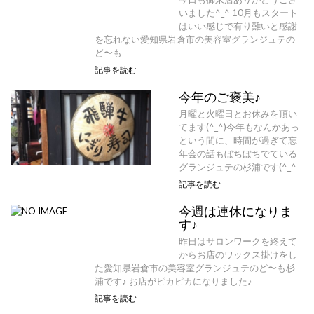
いました^_^ 10月もスタート
はいい感じで有り難いと感謝
を忘れない愛知県岩倉市の美容室グランジュテの
ど〜も
記事を読む
今年のご褒美♪
月曜と火曜日とお休みを頂い
てます(^_^)今年もなんかあっ
という間に、時間が過ぎて忘
年会の話もぼちぼちでている
グランジュテの杉浦です(^_^
記事を読む
今週は連休になりま
す♪
昨日はサロンワークを終えて
からお店のワックス掛けをし
た愛知県岩倉市の美容室グランジュテのど〜も杉
浦です♪ お店がピカピカになりました♪
記事を読む