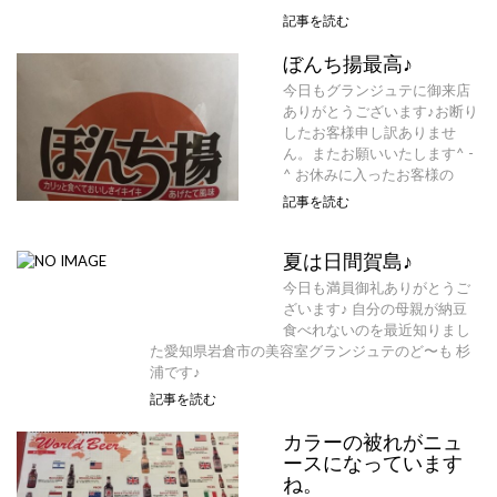
記事を読む
ぼんち揚最高♪
今日もグランジュテに御来店
ありがとうございます♪お断り
したお客様申し訳ありませ
ん。またお願いいたします^ -
^ お休みに入ったお客様の
記事を読む
夏は日間賀島♪
今日も満員御礼ありがとうご
ざいます♪ 自分の母親が納豆
食べれないのを最近知りまし
た愛知県岩倉市の美容室グランジュテのど〜も 杉
浦です♪
記事を読む
カラーの被れがニュ
ースになっています
ね。