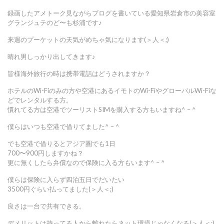
録画したアメトーク見ながらブログを書いている愛知県岩倉市の美容室
グランジュテのど〜も杉浦です♪
来週のプーケットの天気がめちゃ気になります(＞人＜;)
晴れ男しっかり出してきます♪
皆様海外旅行の時は携帯電話はどうされますか？
ホテルのWi-Fiのみの方や空港にあるイモトのWi-FiやグローバルWi-Fiな
どでレンタルする方。
慣れてる方は空港でツーリストSIMを購入する方もいますね^ – ^
僕らはいつも空港で借りてました^ – ^
でも空港で借りるとアジア圏でも1日
700〜900円しますかね？
更に無くしたら弁償なので保険に入る方もいます^ – ^
僕らは保険に入らず四泊五日でだいたい
3500円ぐらい払ってました(＞人＜;)
良さは一台で共有できる。
デメリットは持ってる人から離れたらネット環境じゃなくなる(＞人＜;)