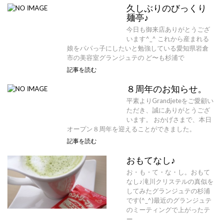
久しぶりのびっくり
麺亭♪
今日も御来店ありがとうござ
います^_^ これから産まれる
娘をパパっ子にしたいと勉強している愛知県岩倉
市の美容室グランジュテの ど〜も杉浦で
記事を読む
８周年のお知らせ。
平素よりGrandjeteをご愛顧い
ただき、誠にありがとうござ
います。 おかげさまで、本日
オープン８周年を迎えることができました。
記事を読む
おもてなし♪
お・も・て・な・し。おもて
なし♪滝川クリステルの真似を
してみたグランジュテの杉浦
です(^_^)最近のグランジュテ
のミーティングで上がったテ
ー