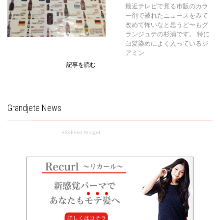
最近テレビで見る市販のカラ
ー剤で被れたニュースをみて
改めて怖いなと思うど〜もグ
ランジュテの杉浦です。 特に
白髪染めによく入っているジ
アミン
記事を読む
Grandjete News
RSS Feed Widget