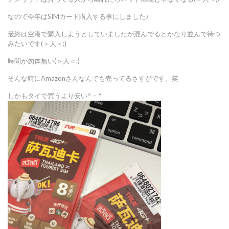
なので今年はSIMカード購入する事にしました♪
最終は空港で購入しようとしていましたが混んでるとかなり並んで待つ
みたいです(＞人＜;)
時間が勿体無い(＞人＜;)
そんな時にAmazonさんなんでも売ってるさすがです。笑
しかもタイで買うより安い^ – ^