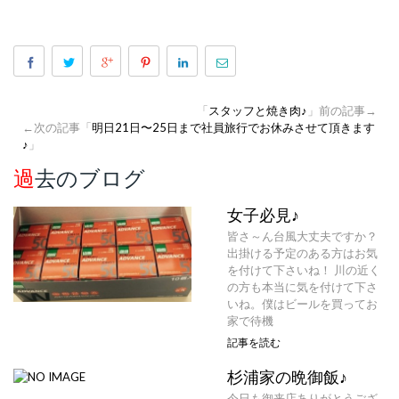
「
スタッフと焼き肉♪
」前の記事→
←次の記事「
明日21日〜25日まで社員旅行でお休みさせて頂きます
♪
」
過去のブログ
女子必見♪
皆さ～ん台風大丈夫ですか？
出掛ける予定のある方はお気
を付けて下さいね！ 川の近く
の方も本当に気を付けて下さ
いね。僕はビールを買ってお
家で待機
記事を読む
杉浦家の晩御飯♪
今日も御来店ありがとうござ