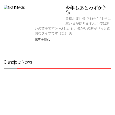
今年もあとわずか(^-
^)/
皆様お疲れ様です(^-^)/本当に
寒い日が続きますね！ 僕は寒
いの苦手です(~_~;) しかも、暑がりの寒がりっと面
倒なタイプです（笑） 美
記事を読む
Grandjete News