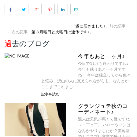
「
遂に届きました♪
」前の記事→
←次の記事「
第３月曜日と火曜日は連休です♪
」
過去のブログ
今年もあと一ヶ月♪
今日で11月も終わりですね♪
今年も残りあと一ヶ月です
ね！ 今年は独立してから色々
と悩み、沢山の人に支えられながらも、なんとか
ここまでこれまし
記事を読む
グランジュテ秋のコ
ーディネート♪
週末は天気が悪くて嫌ですね
（；￣ェ￣） ハローウィンは
なんかやりましたか？美容室
でもコスプレ営業で盛り上が