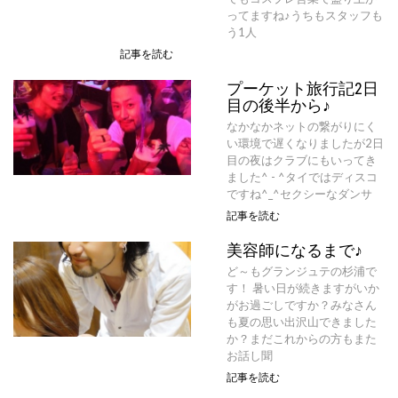
ってますね♪うちもスタッフも
う1人
記事を読む
プーケット旅行記2日
目の後半から♪
なかなかネットの繋がりにく
い環境で遅くなりましたが2日
目の夜はクラブにもいってき
ました^ - ^タイではディスコ
ですね^_^セクシーなダンサ
記事を読む
美容師になるまで♪
ど～もグランジュテの杉浦で
す！ 暑い日が続きますがいか
がお過ごしですか？みなさん
も夏の思い出沢山できました
か？まだこれからの方もまた
お話し聞
記事を読む