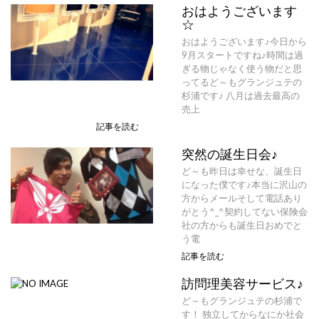
おはようございます
☆
おはようございます♪今日から
9月スタートですね♪時間は過
ぎる物じゃなく使う物だと思
ってるど～もグランジュテの
杉浦です♪ 八月は過去最高の
売上
記事を読む
突然の誕生日会♪
ど～も昨日は幸せな、誕生日
になった僕です♪本当に沢山の
方からメールそして電話あり
がとう^_^契約してない保険会
社の方からも誕生日おめでと
う電
記事を読む
訪問理美容サービス♪
ど～もグランジュテの杉浦で
す！ 独立してからなにか社会