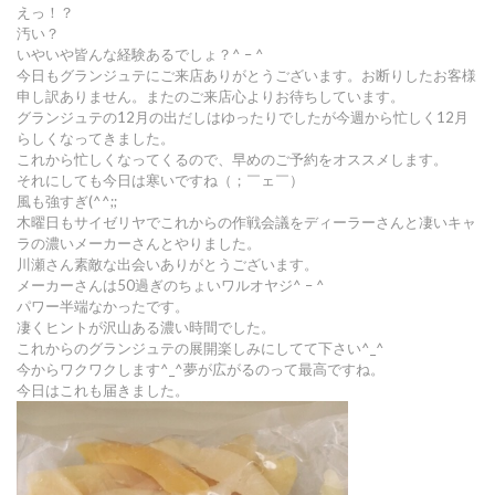
えっ！？
汚い？
いやいや皆んな経験あるでしょ？^ – ^
今日もグランジュテにご来店ありがとうございます。お断りしたお客様
申し訳ありません。またのご来店心よりお待ちしています。
グランジュテの12月の出だしはゆったりでしたが今週から忙しく12月
らしくなってきました。
これから忙しくなってくるので、早めのご予約をオススメします。
それにしても今日は寒いですね（；￣ェ￣）
風も強すぎ(^^;;
木曜日もサイゼリヤでこれからの作戦会議をディーラーさんと凄いキャ
ラの濃いメーカーさんとやりました。
川瀬さん素敵な出会いありがとうございます。
メーカーさんは50過ぎのちょいワルオヤジ^ – ^
パワー半端なかったです。
凄くヒントが沢山ある濃い時間でした。
これからのグランジュテの展開楽しみにしてて下さい^_^
今からワクワクします^_^夢が広がるのって最高ですね。
今日はこれも届きました。