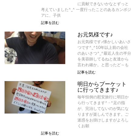
に貢献できないかなとずっと
考えていました^_^ 一度行ったことのあるカンボジ
アに、子供
記事を読む
お元気様です♪
お元気様です♪懐かしいあいさ
つです^_^10年以上前の会社
のあいさつ^_^最近人生の半分
を美容師してるねと友達から
言われ確か。と思ったど～も
記事を読む
明日からプーケット
に行ってきます♪
毎年恒例の慰安旅行に明日か
ら行ってきます^ - ^足の指
が、完治してないのが気にな
りますが楽しんできます。ご
迷惑をお掛けしますがよろし
くお願
記事を読む