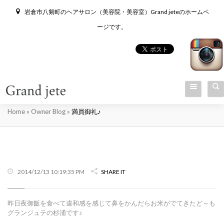
岩倉市八剱町のヘアサロン（美容院・美容室）Grand jeteのホームペ
ージです。
満員御礼♪
Home
»
Owner Blog
»
満員御礼♪
2014/12/13 10:19:35 PM
SHARE IT
昨日夜御飯を食べて違和感を感じて鼻をかんだらお米がでてきたど～も
グランジュテの杉浦です♪