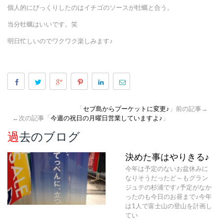
個人的にびっくりしたのはイチゴのソースが牡蠣と合う。
当分牡蠣はいいです。笑
明日忙しいのでワクワク楽しみます♪
「
セブ島からプーケットに変更♪
」前の記事→
←次の記事「
今週の祝日の月曜日営業していますよ♪
」
過去のブログ
決めた事はやりきる♪
今年は予定のないお盆休みに
なりそうだったど～もグラン
ジュテの杉浦です♪予定がなか
ったのも今日のお昼まで♪今年
は1人で富士山の登山を計画し
てい