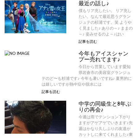
最近の話し♪
僕もリア充したい。 リア充し
たい。なんて最近思うグラン
ジュテの杉浦です。笑 ようや
く見ました♪ ありの～♪ ままの
～♪ 姿みせるのよ～♪はい
記事を読む
今年もアイスシャン
プー売れてます♪
今日から営業しています愛知
県岩倉市の美容室グランジュ
テのど〜も杉浦です♪ 今年も暑いですね♪ 夏男的に
は嬉しいですが熱中症や脱水には
記事を読む
中学の同級生と8年ぶ
りの再会♪
今週は雨でテンション下がり
ますがアゲアゲでいきます♪先
週はかなり久しぶりの友達が
カットしに来てくれました♪東