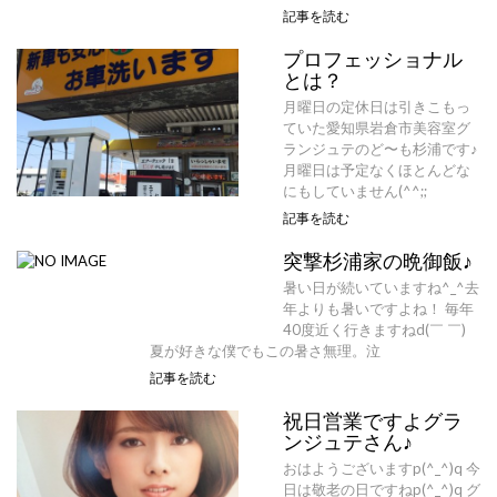
記事を読む
プロフェッショナル
とは？
月曜日の定休日は引きこもっ
ていた愛知県岩倉市美容室グ
ランジュテのど〜も杉浦です♪
月曜日は予定なくほとんどな
にもしていません(^^;;
記事を読む
突撃杉浦家の晩御飯♪
暑い日が続いていますね^_^去
年よりも暑いですよね！ 毎年
40度近く行きますねd(￣ ￣)
夏が好きな僕でもこの暑さ無理。泣
記事を読む
祝日営業ですよグラ
ンジュテさん♪
おはようございますp(^_^)q 今
日は敬老の日ですねp(^_^)q グ