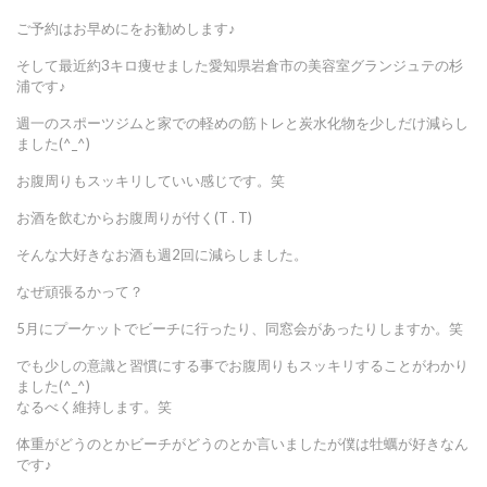
ご予約はお早めにをお勧めします♪
そして最近約3キロ痩せました愛知県岩倉市の美容室グランジュテの杉
浦です♪
週一のスポーツジムと家での軽めの筋トレと炭水化物を少しだけ減らし
ました(^_^)
お腹周りもスッキリしていい感じです。笑
お酒を飲むからお腹周りが付く(T . T)
そんな大好きなお酒も週2回に減らしました。
なぜ頑張るかって？
5月にプーケットでビーチに行ったり、同窓会があったりしますか。笑
でも少しの意識と習慣にする事でお腹周りもスッキリすることがわかり
ました(^_^)
なるべく維持します。笑
体重がどうのとかビーチがどうのとか言いましたが僕は牡蠣が好きなん
です♪