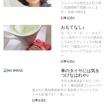
ランジュテは祝日は土日と同
じ営業時間で営業いたしま
す！ 代休で明日を
記事を読む
おもてなし♪
お・も・て・な・し。おもて
なし♪滝川クリステルの真似を
してみたグランジュテの杉浦
です(^_^)最近のグランジュテ
のミーティングで上がったテ
ー
記事を読む
車のタイヤには気を
つけなはれや♪
今日も御来店ありがとござい
ます！ 最近銭湯でシャンプー
盗まれた愛知県岩倉市の 美容室グランジュテの
ど〜も杉浦です^_^ 置いといた
記事を読む