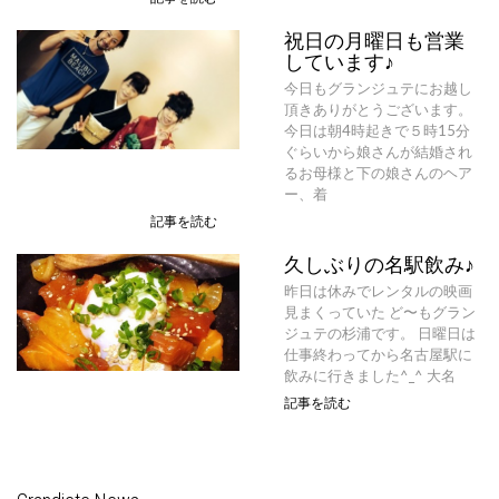
祝日の月曜日も営業
しています♪
今日もグランジュテにお越し
頂きありがとうございます。
今日は朝4時起きで５時15分
ぐらいから娘さんが結婚され
るお母様と下の娘さんのヘア
ー、着
記事を読む
久しぶりの名駅飲み♪
昨日は休みでレンタルの映画
見まくっていた ど〜もグラン
ジュテの杉浦です。 日曜日は
仕事終わってから名古屋駅に
飲みに行きました^_^ 大名
記事を読む