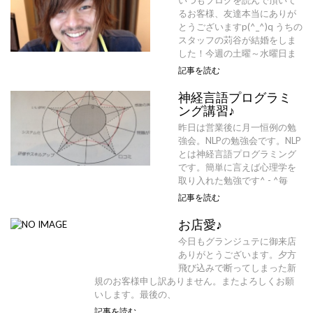
いつもブログを読んで頂いて
るお客様、友達本当にありが
とうございますp(^_^)q うちの
スタッフの苅谷が結婚をしま
した！今週の土曜～水曜日ま
記事を読む
神経言語プログラミ
ング講習♪
昨日は営業後に月一恒例の勉
強会。NLPの勉強会です。NLP
とは神経言語プログラミング
です。簡単に言えば心理学を
取り入れた勉強です^ - ^毎
記事を読む
お店愛♪
今日もグランジュテに御来店
ありがとうございます。夕方
飛び込みで断ってしまった新
規のお客様申し訳ありません。またよろしくお願
いします。最後の、
記事を読む