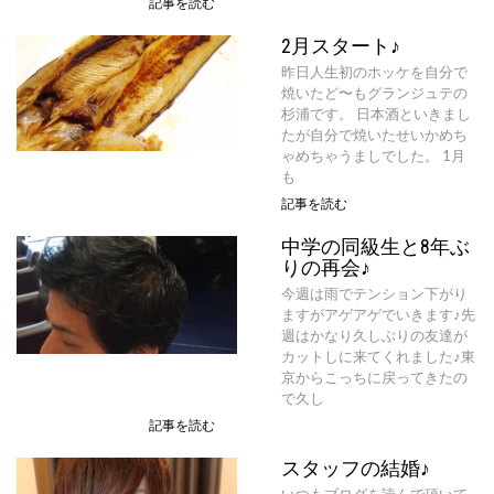
記事を読む
2月スタート♪
昨日人生初のホッケを自分で
焼いたど〜もグランジュテの
杉浦です。 日本酒といきまし
たが自分で焼いたせいかめち
ゃめちゃうましでした。 1月
も
記事を読む
中学の同級生と8年ぶ
りの再会♪
今週は雨でテンション下がり
ますがアゲアゲでいきます♪先
週はかなり久しぶりの友達が
カットしに来てくれました♪東
京からこっちに戻ってきたの
で久し
記事を読む
スタッフの結婚♪