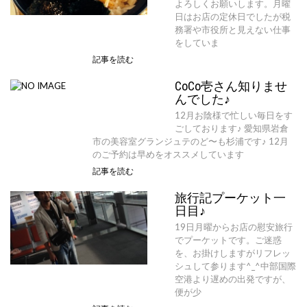
よろしくお願いします。月曜
日はお店の定休日でしたが税
務署や市役所と見えない仕事
をしていま
記事を読む
CoCo壱さん知りませ
んでした♪
12月お陰様で忙しい毎日をす
ごしております♪ 愛知県岩倉
市の美容室グランジュテのど〜も杉浦です♪ 12月
のご予約は早めをオススメしています
記事を読む
旅行記プーケット一
日目♪
19日月曜からお店の慰安旅行
でプーケットです。ご迷惑
を、お掛けしますがリフレッ
シュして参ります^_^中部国際
空港より遅めの出発ですが、
便が少