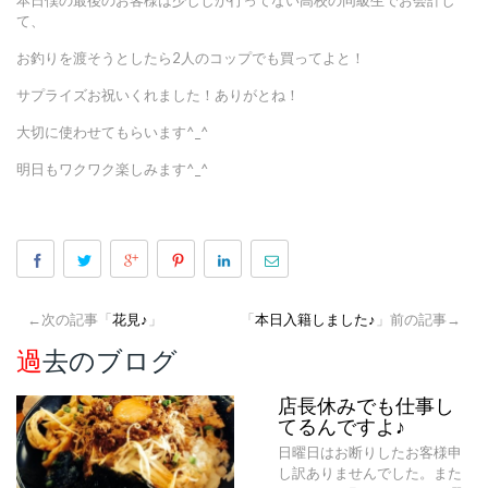
本日僕の最後のお客様は少ししか行ってない高校の同級生でお会計し
て、
お釣りを渡そうとしたら2人のコップでも買ってよと！
サプライズお祝いくれました！ありがとね！
大切に使わせてもらいます^_^
明日もワクワク楽しみます^_^
←次の記事「
花見♪
」
「
本日入籍しました♪
」前の記事→
過去のブログ
店長休みでも仕事し
てるんですよ♪
日曜日はお断りしたお客様申
し訳ありませんでした。また