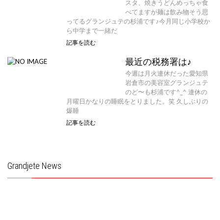
スタ、焼きうどんめっちゃ食
べてますが麺は飲み物そう思
ってるグランジュテの杉浦です♪今月同じ小学校か
ら中学まで一緒だ
記事を読む
最近の税務署は♪
今週は月火連休だった愛知県
岩倉市の美容室グランジュテ
のど〜も杉浦です^_^ 連休の
月曜日かなりの睡眠をとりました。笑 久しぶりの
爆睡
記事を読む
Grandjete News