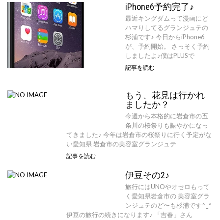
iPhone6予約完了♪
最近キングダムって漫画にど
ハマりしてるグランジュテの
杉浦です♪ 今日からiPhone6
が、予約開始。 さっそく予約
しましたよ♪僕はPLUSで
記事を読む
もう、花見は行かれ
ましたか？
今週から本格的に岩倉市の五
条川の桜祭りも賑やかになっ
てきました♪ 今年は岩倉市の桜祭りに行く予定がな
い愛知県 岩倉市の美容室グランジュテ
記事を読む
伊豆その2♪
旅行にはUNOやオセロもって
く愛知県岩倉市の 美容室グラ
ンジュテのど〜も杉浦です^_^
伊豆の旅行の続きになります♪ 「吉春」さん