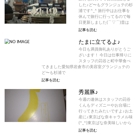
した♪ど〜もグランジュテの杉
浦です^_^ 旅行中はお仕事を
休んで旅行に行ってるので毎
日更新しました(⌒▽⌒)昔は
記事を読む
たまに立てるよ♪
今日も満員御礼ありがとうご
ざいます！ 今日は仕事帰りに
スタッフの苅谷と町中華食べ
てきました愛知県岩倉市の美容室グランジュテの
ど〜も杉浦で
記事を読む
秀麗豚♪
今週の連休はスタッフの苅谷
くんもディズニーやお台場に
行ってきたみたいですよ♪お土
産に♪東京ばな奈キャラメル味
(^_^)東京ばな奈美味しいから
記事を読む