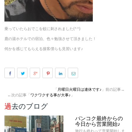
乗っていたらおでこを蚊に刺されました(^^)
鹿の湯ホテルでの宿泊、色々勉強させて頂きました！
何かを感じてもらえる接客僕らも見習います♪
「
月曜日火曜日は連休です♪
」前の記事→
←次の記事「
ワクワクする事が大事♪
」
過去のブログ
バンコク最終からの
今日から営業開始♪
旅行も終わって営業開始しま