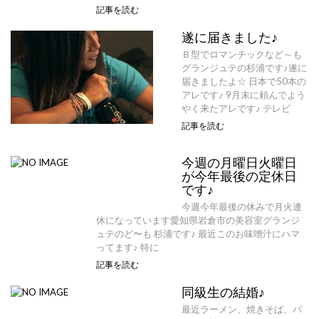
記事を読む
遂に届きました♪
Ｂ型でロマンチックなど～も
グランジュテの杉浦です♪遂に
届きましたよ☆ 日本で50本の
アレです♪ 9月末に頼んでよう
やく来たアレです♪ テレビ
記事を読む
今週の月曜日火曜日
が今年最後の定休日
です♪
今週今年最後の休みで月火連
休になっています愛知県岩倉市の美容室グランジ
ュテのど〜も 杉浦です♪ 最近このお味噌汁にハマ
ってます♪ 特に
記事を読む
同級生の結婚♪
最近ラーメン、焼きそば、パ