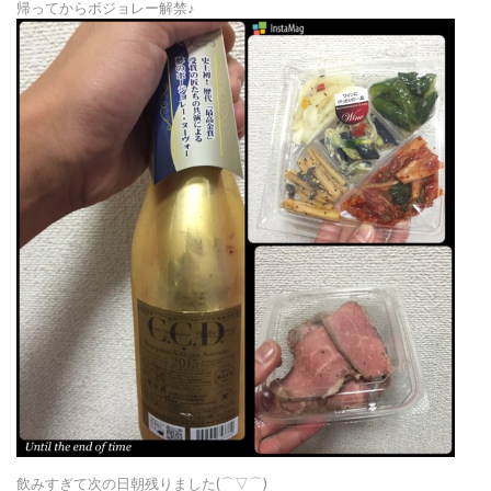
帰ってからボジョレー解禁♪
飲みすぎて次の日朝残りました(⌒▽⌒)