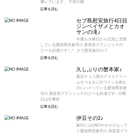
書いています。 子供の物
記事を読む
セブ島慰安旅行4日目
ジンベイザメとカオ
サンの滝♪
今週も火曜日から元気に営業
している愛知県岩倉市の 美容室グランジュテの
ど〜も杉浦です^_^ さて慰安旅行のブ
記事を読む
久しぶりの蟹本家♪
最近チョコ系のアイスクリー
ムをつまみに白ワインを飲む
のにハマっている愛知県岩倉
市の 美容室グランジュテのど〜も杉浦です♪ 日曜
日は仕事終
記事を読む
伊豆その2♪
旅行にはUNOやオセロもって
く愛知県岩倉市の 美容室グラ