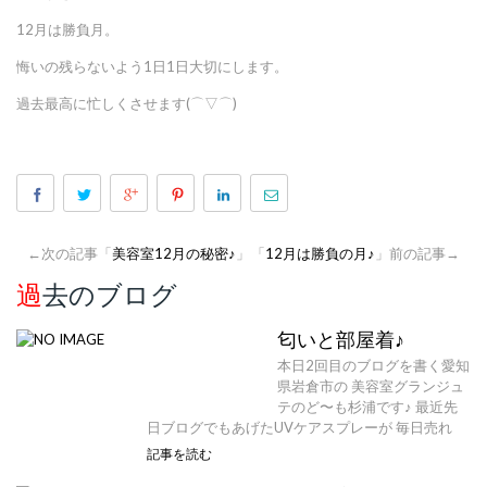
12月は勝負月。
悔いの残らないよう1日1日大切にします。
過去最高に忙しくさせます(⌒▽⌒)
←次の記事「
美容室12月の秘密♪
」
「
12月は勝負の月♪
」前の記事→
過去のブログ
匂いと部屋着♪
本日2回目のブログを書く愛知
県岩倉市の 美容室グランジュ
テのど〜も杉浦です♪ 最近先
日ブログでもあげたUVケアスプレーが 毎日売れ
記事を読む