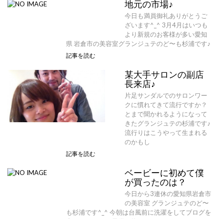
地元の市場♪
今日も満員御礼ありがとうご
ざいます^_^ 3月4月はいつも
より新規のお客様が多い愛知
県 岩倉市の美容室グランジュテのど〜も杉浦です♪
記事を読む
某大手サロンの副店
長来店♪
片足サンダルでのサロンワー
クに慣れてきて流行ですか？
とまで聞かれるようになって
きたグランジュテの杉浦です♪
流行りはこうやって生まれる
のかもし
記事を読む
ベービーに初めて僕
が買ったのは？
今日から3連休の愛知県岩倉市
の美容室 グランジュテのど〜
も杉浦です^_^ 今朝は台風前に洗濯をしてブログを