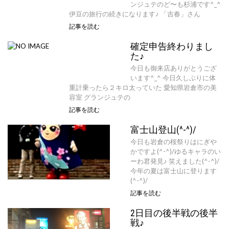
ンジュテのど〜も杉浦です^_^
伊豆の旅行の続きになります♪ 「吉春」さん
記事を読む
確定申告終わりまし
た♪
今日も御来店ありがとうござ
います^_^ 今日久しぶりに体
重計乗ったら２キロ太っていた 愛知県岩倉市の美
容室 グランジュテの
記事を読む
富士山登山(^-^)/
今日も岩倉の桜祭りはにぎや
かですよ(^-^)/ゆるキャラのい
ーわ君発見♪ 笑えました(^-^)/
今年の夏は富士山に登ります
(^-^)/
記事を読む
2日目の後半戦の後半
戦♪