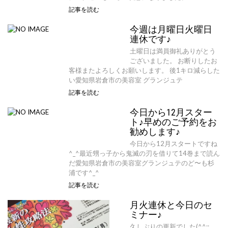
記事を読む
今週は月曜日火曜日
連休です♪
土曜日は満員御礼ありがとう
ございました。 お断りしたお
客様またよろしくお願いします。 後1キロ減らした
い愛知県岩倉市の美容室 グランジュテ
記事を読む
今日から12月スター
ト♪早めのご予約をお
勧めします♪
今日から12月スタートですね
^_^最近甥っ子から鬼滅の刃を借りて14巻まで読ん
だ愛知県岩倉市の美容室グランジュテのど〜も杉
浦です^_^
記事を読む
月火連休と今日のセ
ミナー♪
久しぶりの更新でした(^^;;