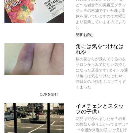
ど〜も岩倉市の美容室グラン
ジュテの杉浦です♪ 今週は連
休を頂いていますので水曜日
より営業していますのでよろ
し
記事を読む
角には気をつけなは
れや！
桜の花びらが飛んでくるのを
サロンからみて切ない気持ち
になった店長です♪タイトル通
り角には気をつけなはれや！
昨日足の小指をぶつけてうず
くまった
記事を読む
イメチェンとスタッ
フの子供♪
花見は行かれましたか？岩倉
の桜祭り盛り上がってますよ^
- ^今週か来週の頭には僕も行