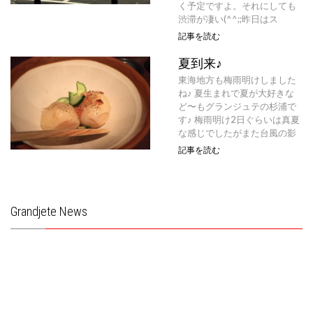
く予定ですよ。それにしても
渋滞が凄い(^^;;昨日はス
記事を読む
夏到来♪
東海地方も梅雨明けしました
ね♪ 夏生まれで夏が大好きな
ど〜もグランジュテの杉浦で
す♪ 梅雨明け2日ぐらいは真夏
な感じでしたがまた台風の影
記事を読む
Grandjete News