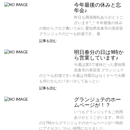
今年最後の休みと忘
年会♪
昨日も満員御礼ありがとうご
ざいます^_^ 今年最後の休み
の朝からブログ書いてみた 愛知県岩倉市の美容室
グランジュテのど〜も杉浦です。 最
記事を読む
明日春分の日は9時か
ら営業しています♪
今週は第3で連休だった愛知県
岩倉市の美容室 グランジュテ
のど〜も杉浦です♪ 今週は月曜日はセミナーで火曜
も何だかんだバタバタしてあっとい
記事を読む
グランジュテのホー
ムページが！？
いつもグランジュテをご利用
ありがとうございます。 昨日
の17時からグランジュテのホームページが一時的
にアクセスしづらい状態になりました。