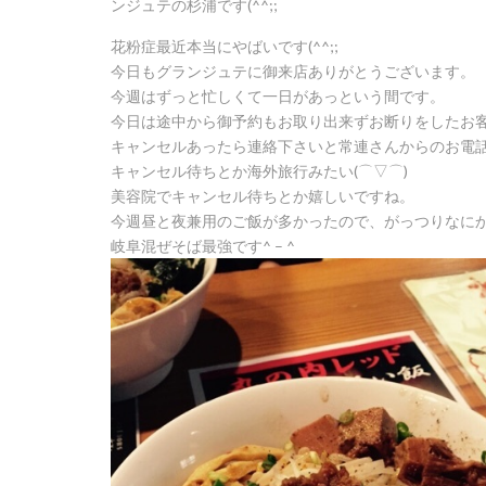
ンジュテの杉浦です(^^;;
花粉症最近本当にやばいです(^^;;
今日もグランジュテに御来店ありがとうございます。
今週はずっと忙しくて一日があっという間です。
今日は途中から御予約もお取り出来ずお断りをしたお
キャンセルあったら連絡下さいと常連さんからのお電話
キャンセル待ちとか海外旅行みたい(⌒▽⌒)
美容院でキャンセル待ちとか嬉しいですね。
今週昼と夜兼用のご飯が多かったので、がっつりなに
岐阜混ぜそば最強です^ – ^