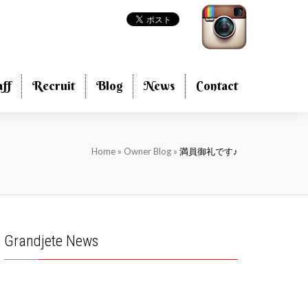
aff
Recruit
Blog
News
Contact
Home
»
Owner Blog
»
満員御礼です♪
Grandjete News