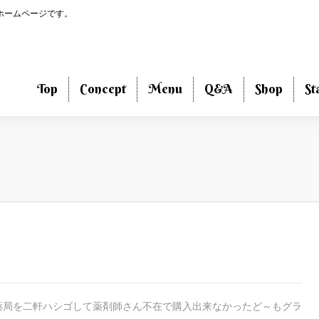
のホームページです。
Top
Concept
Menu
Q&A
Shop
St
薬局を二軒ハシゴして薬剤師さん不在で購入出来なかったど～もグラ