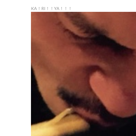
KA！RI！！YA！！！