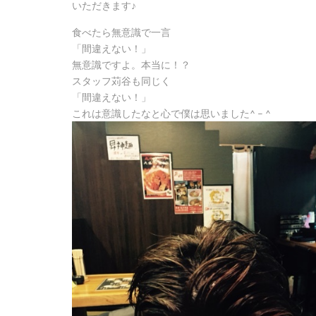
いただきます♪
食べたら無意識で一言
「間違えない！」
無意識ですよ。本当に！？
スタッフ苅谷も同じく
「間違えない！」
これは意識したなと心で僕は思いました^ – ^